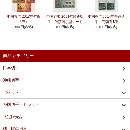
中国香港 2013年年賀
中国香港 2014年普通切
中国香港 2014年普通切
「巳」
手・低額面小型シート
手・高額面4種
300円(税込)
700円(税込)
2,700円(税込)
商品カテゴリー
日本切手
沖縄切手
パケット
外国切手・セレクト
限定販売品
切手収集用品