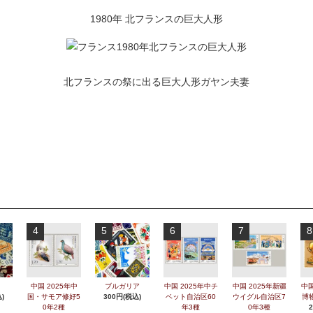
1980年 北フランスの巨大人形
北フランスの祭に出る巨大人形ガヤン夫妻
4
5
6
7
8
中国 2025年中
ブルガリア
中国 2025年中チ
中国 2025年新疆
中国
)
国・サモア修好5
300円(税込)
ベット自治区60
ウイグル自治区7
博
0年2種
年3種
0年3種