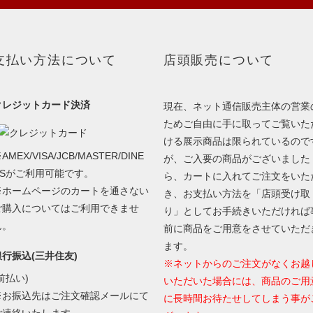
支払い方法について
店頭販売について
クレジットカード決済
現在、ネット通信販売主体の営業
ためご自由に手に取ってご覧いた
ける展示商品は限られているので
AMEX/VISA/JCB/MASTER/DINE
が、ご入要の商品がございました
RSがご利用可能です。
ら、カートに入れてご注文をいた
※ホームページのカートを通さない
き、お支払い方法を「店頭受け取
ご購入についてはご利用できませ
り」としてお手続きいただければ
ん。
前に商品をご用意をさせていただ
ます。
銀行振込(三井住友)
※ネットからのご注文がなくお越
前払い)
いただいた場合には、商品のご用
※お振込先はご注文確認メールにて
に長時間お待たせしてしまう事が
ご連絡いたします。