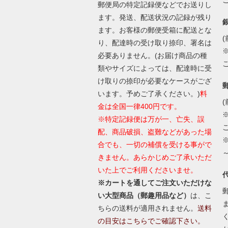
郵便局の特定記録便などでお送りし
ます。発送、配送状況の記録が残り
ます。お客様の郵便受箱に配送とな
(
り、配達時の受け取り捺印、署名は
必要ありません。(お届け商品の種
類やサイズによっては、配達時に受
け取りの捺印が必要なケースがござ
います。予めご了承ください。)
料
(
金は全国一律400円です。
※特定記録便は万が一、亡失、誤
配、商品破損、盗難などがあった場
合でも、一切の補償を受ける事がで
きません。あらかじめご了承いただ
いた上でご利用くださいませ。
※カートを通してご注文いただけな
い大型商品（郵趣用品など）
は、こ
ちらの送料が適用されません。
送料
の目安はこちらでご確認下さい。