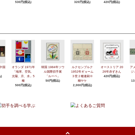
530円(税込)
320円(税込)
420円(税込)
年中国
オランダ 1971年
韓国 1984年ソウ
ルクセンブルク
オーストリア 20
アメ
「地球、空気、
ル国際切手展
1952年ギョーム
26年赤ずきん
ジ
)
太陽、月、水」5
「ルーペ」
３世２種連刷※
420円(税込)
種
50円(税込)
糊ヤケ
13
500円(税込)
2,000円(税込)