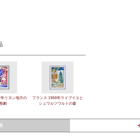
品
82年リヨン地方の
フランス 1968年ライブイエと
形劇
シュワルツワルトの森
明