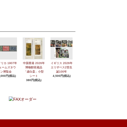
リカ 1907年
中国香港 2026年
イギリス 2026年
ェームズタウ
博物館収蔵品
エリザベス2世生
ン博覧会
「虚白斎」小型
誕100年
,000円(税込)
シート
4,500円(税込)
380円(税込)