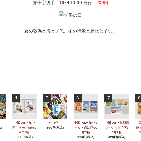
赤十字切手 1974.11.30.発行
200円
夏の砂浜と海と子供。冬の情景と動物と子供。
4
5
6
7
8
中国 2025年中
ブルガリア
中国 2025年中チ
中国 2025年新疆
中国
)
国・サモア修好5
300円(税込)
ベット自治区60
ウイグル自治区7
博
0年2種
年3種
0年3種
530円(税込)
320円(税込)
420円(税込)