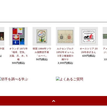
年中国
オランダ 1971年
韓国 1984年ソウ
ルクセンブルク
オーストリア 20
アメ
「地球、空気、
ル国際切手展
1952年ギョーム
26年赤ずきん
ジ
)
太陽、月、水」5
「ルーペ」
３世２種連刷※
420円(税込)
種
50円(税込)
糊ヤケ
13
500円(税込)
2,000円(税込)