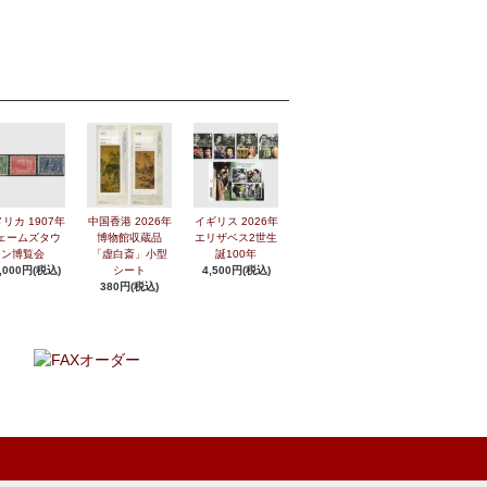
リカ 1907年
中国香港 2026年
イギリス 2026年
ェームズタウ
博物館収蔵品
エリザベス2世生
ン博覧会
「虚白斎」小型
誕100年
,000円(税込)
シート
4,500円(税込)
380円(税込)