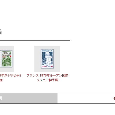
品
78年赤十字切手2
フランス 1976年ルーアン国際
種
ジュニア切手展
明