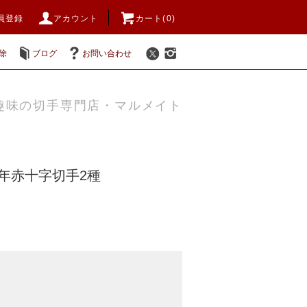
員登録
アカウント
カート(0)
除
ブログ
お問い合わせ
趣味の切手専門店・マルメイト
4年赤十字切手2種