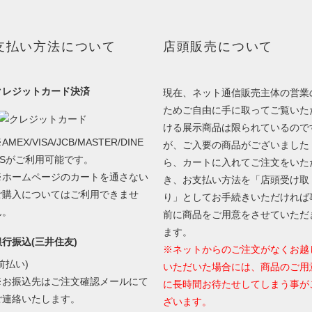
支払い方法について
店頭販売について
クレジットカード決済
現在、ネット通信販売主体の営業
ためご自由に手に取ってご覧いた
ける展示商品は限られているので
AMEX/VISA/JCB/MASTER/DINE
が、ご入要の商品がございました
RSがご利用可能です。
ら、カートに入れてご注文をいた
※ホームページのカートを通さない
き、お支払い方法を「店頭受け取
ご購入についてはご利用できませ
り」としてお手続きいただければ
ん。
前に商品をご用意をさせていただ
ます。
銀行振込(三井住友)
※ネットからのご注文がなくお越
前払い)
いただいた場合には、商品のご用
※お振込先はご注文確認メールにて
に長時間お待たせしてしまう事が
ご連絡いたします。
ざいます。