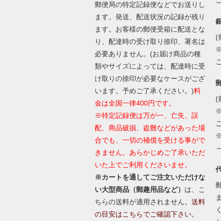
郵便局の特定記録便などでお送りし
ます。発送、配送状況の記録が残り
ます。お客様の郵便受箱に配送とな
(
り、配達時の受け取り捺印、署名は
必要ありません。(お届け商品の種
類やサイズによっては、配達時に受
け取りの捺印が必要なケースがござ
います。予めご了承ください。)
料
(
金は全国一律400円です。
※特定記録便は万が一、亡失、誤
配、商品破損、盗難などがあった場
合でも、一切の補償を受ける事がで
きません。あらかじめご了承いただ
いた上でご利用くださいませ。
※カートを通してご注文いただけな
い大型商品（郵趣用品など）
は、こ
ちらの送料が適用されません。
送料
の目安はこちらでご確認下さい。