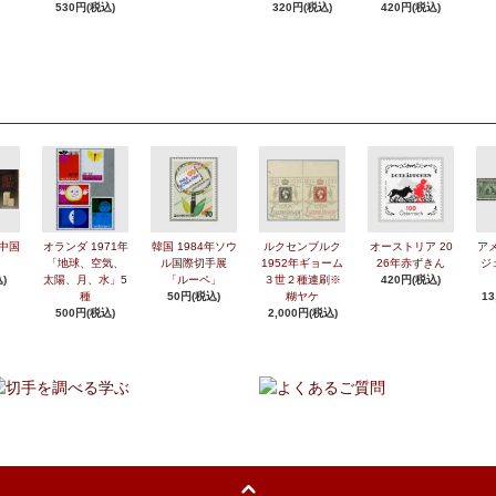
530円(税込)
320円(税込)
420円(税込)
年中国
オランダ 1971年
韓国 1984年ソウ
ルクセンブルク
オーストリア 20
アメ
「地球、空気、
ル国際切手展
1952年ギョーム
26年赤ずきん
ジ
)
太陽、月、水」5
「ルーペ」
３世２種連刷※
420円(税込)
種
50円(税込)
糊ヤケ
13
500円(税込)
2,000円(税込)