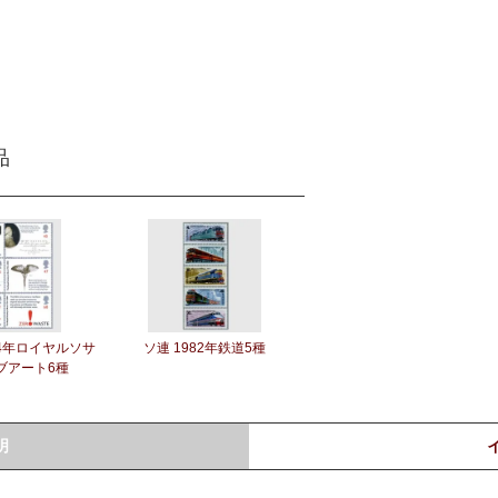
品
04年ロイヤルソサ
ソ連 1982年鉄道5種
ブアート6種
明