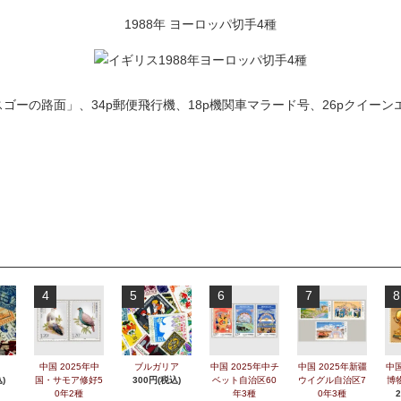
1988年 ヨーロッパ切手4種
スゴーの路面」、34p郵便飛行機、18p機関車マラード号、26pクイー
4
5
6
7
8
中国 2025年中
ブルガリア
中国 2025年中チ
中国 2025年新疆
中国
)
国・サモア修好5
300円(税込)
ベット自治区60
ウイグル自治区7
博
0年2種
年3種
0年3種