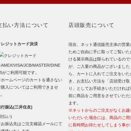
支払い方法について
店頭販売について
クレジットカード決済
現在、ネット通信販売主体の営業
ためご自由に手に取ってご覧いた
ける展示商品は限られているので
AMEX/VISA/JCB/MASTER/DINE
が、ご入要の商品がございました
RSがご利用可能です。
ら、カートに入れてご注文をいた
※ホームページのカートを通さない
き、お支払い方法を「店頭受け取
ご購入についてはご利用できませ
り」としてお手続きいただければ
ん。
前に商品をご用意をさせていただ
ます。
銀行振込(三井住友)
※ネットからのご注文がなくお越
前払い)
いただいた場合には、商品のご用
※お振込先はご注文確認メールにて
に長時間お待たせしてしまう事が
ご連絡いたします。