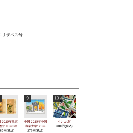
ンエリザベス号
9
10
 2025年故宮
中国 2025年中国
インコ(鳥)
物院100年2種
農業大学120年
600円(税込)
280円(税込)
270円(税込)