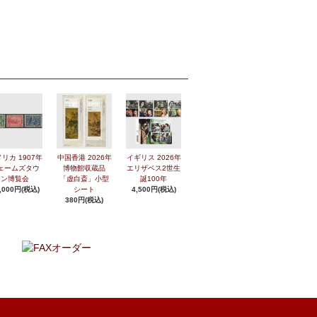
リカ 1907年
中国香港 2026年
イギリス 2026年
ェームズタウ
博物館収蔵品
エリザベス2世生
ン博覧会
「虚白斎」小型
誕100年
,000円(税込)
シート
4,500円(税込)
380円(税込)