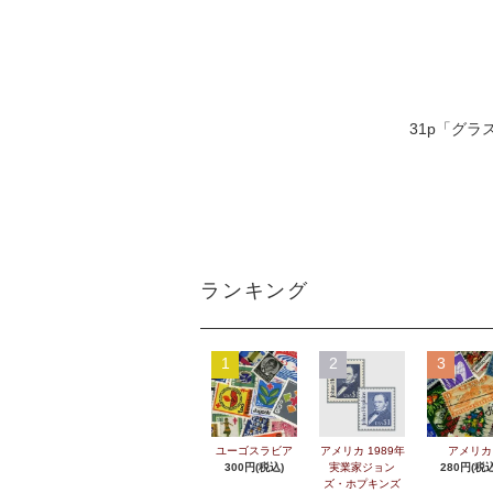
31p「グラ
ランキング
1
2
3
ユーゴスラビア
アメリカ 1989年
アメリカ
300円(税込)
実業家ジョン
280円(税込
ズ・ホプキンズ