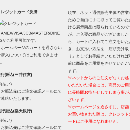
クレジットカード決済
現在、ネット通信販売主体の営業
ためご自由に手に取ってご覧いた
ける展示商品は限られているので
AMEX/VISA/JCB/MASTER/DINE
が、ご入要の商品がございました
RSがご利用可能です。
ら、カートに入れてご注文をいた
※ホームページのカートを通さない
き、お支払い方法を「店頭受け取
ご購入についてはご利用できませ
り」としてお手続きいただければ
ん。
前に商品をご用意をさせていただ
ます。
銀行振込(三井住友)
※ネットからのご注文がなくお越
前払い)
いただいた場合には、商品のご用
※お振込先はご注文確認メールにて
に長時間お待たせしてしまう事が
ご連絡いたします。
ざいます。
※ホームページを通さずに、店舗
銀行振込(楽天銀行)
お買い物された際は、クレジット
前払い)
ードはご使用になれません。
※お振込先はご注文確認メールにて