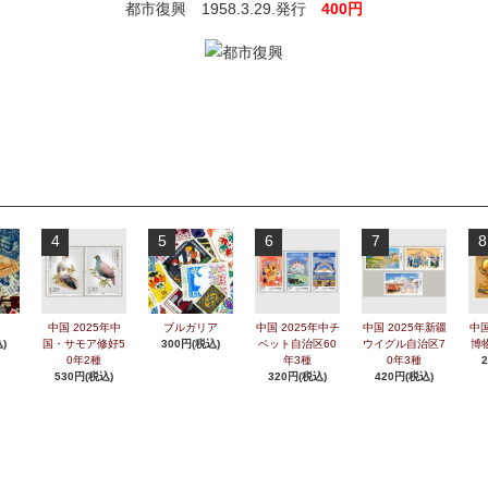
都市復興 1958.3.29.発行
400円
4
5
6
7
8
中国 2025年中
ブルガリア
中国 2025年中チ
中国 2025年新疆
中国
)
国・サモア修好5
300円(税込)
ベット自治区60
ウイグル自治区7
博
0年2種
年3種
0年3種
530円(税込)
320円(税込)
420円(税込)