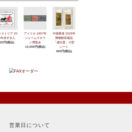
ーストリア 20
アメリカ 1907年
中国香港 2026年
6年赤ずきん
ジェームズタウ
博物館収蔵品
420円(税込)
ン博覧会
「虚白斎」小型
13,000円(税込)
シート
380円(税込)
営業日について