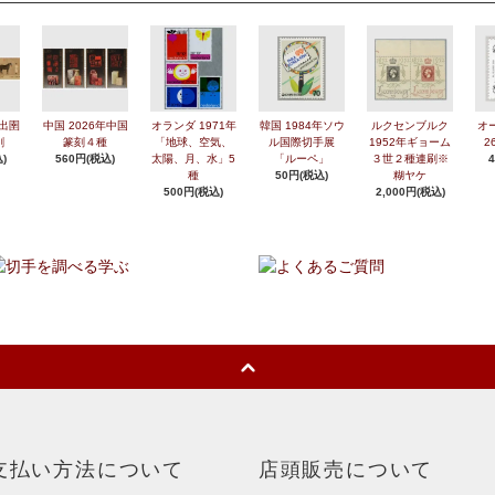
年出圉
中国 2026年中国
オランダ 1971年
韓国 1984年ソウ
ルクセンブルク
オ
刷
篆刻４種
「地球、空気、
ル国際切手展
1952年ギョーム
2
)
560円(税込)
太陽、月、水」5
「ルーペ」
３世２種連刷※
種
50円(税込)
糊ヤケ
500円(税込)
2,000円(税込)
支払い方法について
店頭販売について