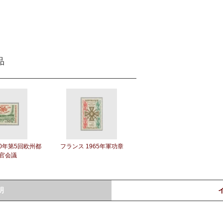
品
60年第5回欧州都
フランス 1965年軍功章
官会議
明