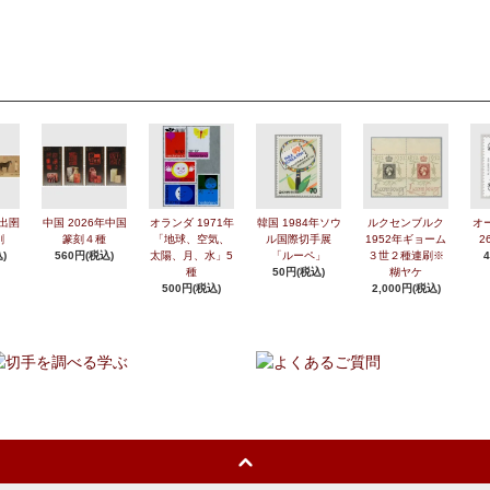
年出圉
中国 2026年中国
オランダ 1971年
韓国 1984年ソウ
ルクセンブルク
オ
刷
篆刻４種
「地球、空気、
ル国際切手展
1952年ギョーム
2
)
560円(税込)
太陽、月、水」5
「ルーペ」
３世２種連刷※
種
50円(税込)
糊ヤケ
500円(税込)
2,000円(税込)