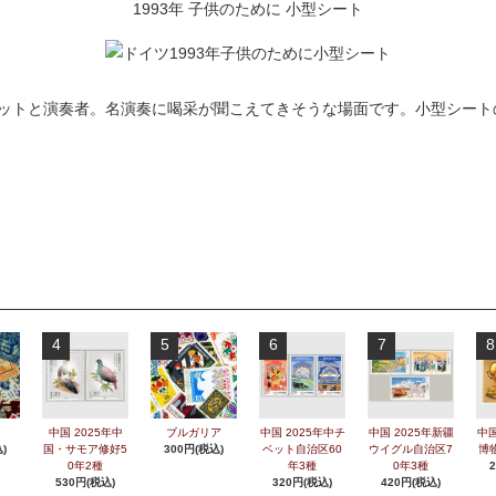
1993年 子供のために 小型シート
ットと演奏者。名演奏に喝采が聞こえてきそうな場面です。小型シートのサ
4
5
6
7
8
中国 2025年中
ブルガリア
中国 2025年中チ
中国 2025年新疆
中国
)
国・サモア修好5
300円(税込)
ベット自治区60
ウイグル自治区7
博
0年2種
年3種
0年3種
530円(税込)
320円(税込)
420円(税込)