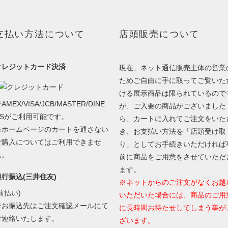
支払い方法について
店頭販売について
クレジットカード決済
現在、ネット通信販売主体の営業
ためご自由に手に取ってご覧いた
ける展示商品は限られているので
AMEX/VISA/JCB/MASTER/DINE
が、ご入要の商品がございました
RSがご利用可能です。
ら、カートに入れてご注文をいた
※ホームページのカートを通さない
き、お支払い方法を「店頭受け取
ご購入についてはご利用できませ
り」としてお手続きいただければ
ん。
前に商品をご用意をさせていただ
ます。
銀行振込(三井住友)
※ネットからのご注文がなくお越
前払い)
いただいた場合には、商品のご用
※お振込先はご注文確認メールにて
に長時間お待たせしてしまう事が
ご連絡いたします。
ざいます。