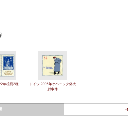
品
22年植樹2種
ドイツ 2006年ケペニック偽大
尉事件
明