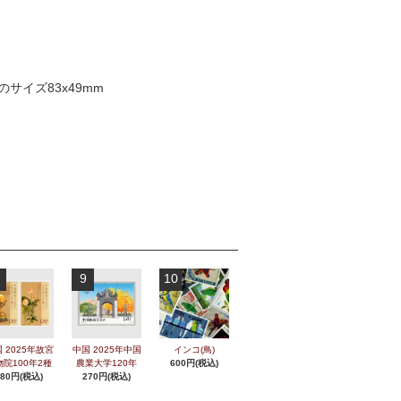
イズ83x49mm
9
10
 2025年故宮
中国 2025年中国
インコ(鳥)
物院100年2種
農業大学120年
600円(税込)
280円(税込)
270円(税込)