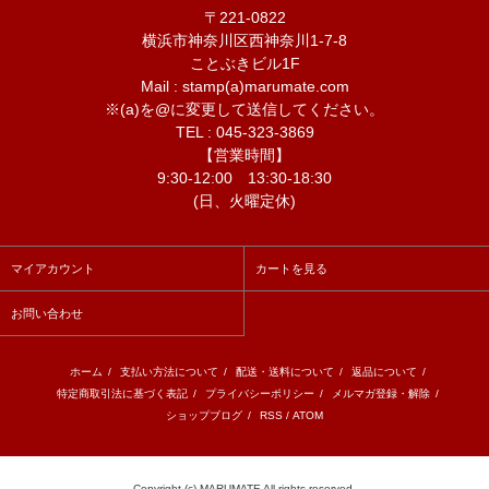
〒221-0822
横浜市神奈川区西神奈川1-7-8
ことぶきビル1F
Mail : stamp(a)marumate.com
※(a)を@に変更して送信してください。
TEL : 045-323-3869
【営業時間】
9:30-12:00 13:30-18:30
(日、火曜定休)
マイアカウント
カートを見る
お問い合わせ
ホーム
/
支払い方法について
/
配送・送料について
/
返品について
/
特定商取引法に基づく表記
/
プライバシーポリシー
/
メルマガ登録・解除
/
ショップブログ
/
RSS
/
ATOM
Copyright (c) MARUMATE All rights reserved.