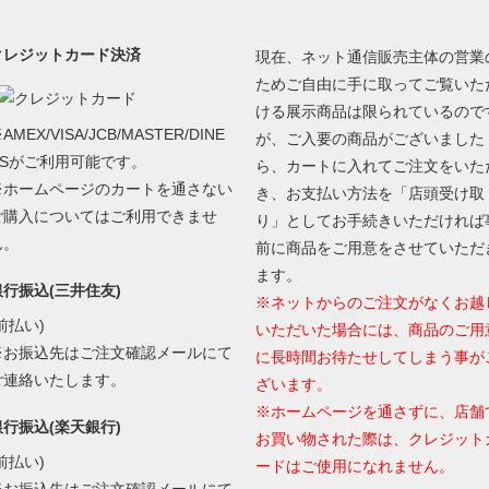
クレジットカード決済
現在、ネット通信販売主体の営業
ためご自由に手に取ってご覧いた
ける展示商品は限られているので
AMEX/VISA/JCB/MASTER/DINE
が、ご入要の商品がございました
RSがご利用可能です。
ら、カートに入れてご注文をいた
※ホームページのカートを通さない
き、お支払い方法を「店頭受け取
ご購入についてはご利用できませ
り」としてお手続きいただければ
ん。
前に商品をご用意をさせていただ
ます。
銀行振込(三井住友)
※ネットからのご注文がなくお越
前払い)
いただいた場合には、商品のご用
※お振込先はご注文確認メールにて
に長時間お待たせしてしまう事が
ご連絡いたします。
ざいます。
※ホームページを通さずに、店舗
銀行振込(楽天銀行)
お買い物された際は、クレジット
前払い)
ードはご使用になれません。
※お振込先はご注文確認メールにて