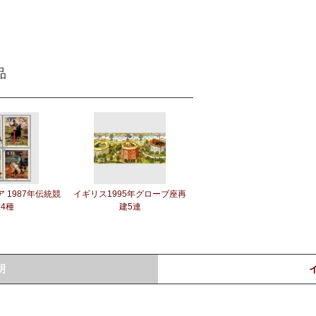
品
 1987年伝統競
イギリス1995年グローブ座再
4種
建5連
明