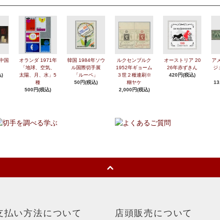
年中国
オランダ 1971年
韓国 1984年ソウ
ルクセンブルク
オーストリア 20
アメ
「地球、空気、
ル国際切手展
1952年ギョーム
26年赤ずきん
ジ
)
太陽、月、水」5
「ルーペ」
３世２種連刷※
420円(税込)
種
50円(税込)
糊ヤケ
13
500円(税込)
2,000円(税込)
支払い方法について
店頭販売について