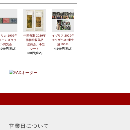
リカ 1907年
中国香港 2026年
イギリス 2026年
ェームズタウ
博物館収蔵品
エリザベス2世生
ン博覧会
「虚白斎」小型
誕100年
,000円(税込)
シート
4,500円(税込)
380円(税込)
営業日について