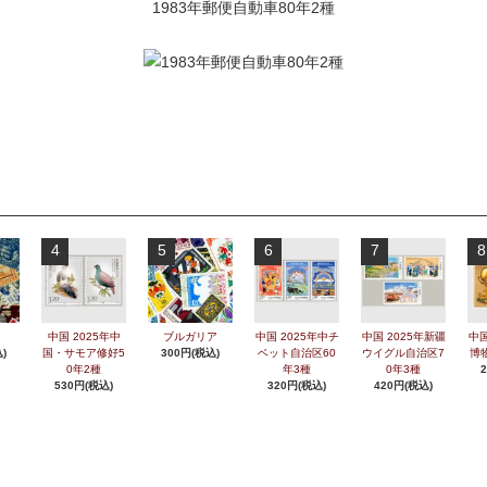
1983年郵便自動車80年2種
4
5
6
7
8
中国 2025年中
ブルガリア
中国 2025年中チ
中国 2025年新疆
中国
)
国・サモア修好5
300円(税込)
ベット自治区60
ウイグル自治区7
博
0年2種
年3種
0年3種
530円(税込)
320円(税込)
420円(税込)