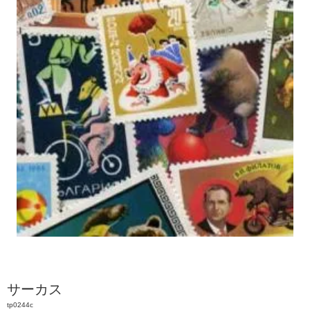
サーカス
tp0244c