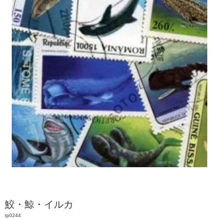
鮫・鯨・イルカ
tp0244