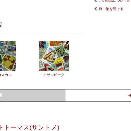
この商品について問
買い物を続ける
品
ガスカル
モザンビーク
明
トトーマス(サントメ)