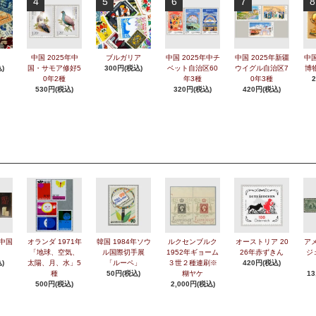
4
5
6
7
8
中国 2025年中
ブルガリア
中国 2025年中チ
中国 2025年新疆
中国
)
国・サモア修好5
300円(税込)
ベット自治区60
ウイグル自治区7
博
0年2種
年3種
0年3種
530円(税込)
320円(税込)
420円(税込)
年中国
オランダ 1971年
韓国 1984年ソウ
ルクセンブルク
オーストリア 20
アメ
「地球、空気、
ル国際切手展
1952年ギョーム
26年赤ずきん
ジ
)
太陽、月、水」5
「ルーペ」
３世２種連刷※
420円(税込)
種
50円(税込)
糊ヤケ
13
500円(税込)
2,000円(税込)