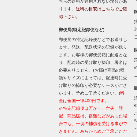
ちらの送料が適用されない場合があ
ります。
送料の目安はこちらでご確
認下さい。
(
郵便局(特定記録便など)
郵便局の特定記録便などでお送りし
ます。発送、配送状況の記録が残り
ます。お客様の郵便受箱に配送とな
(
り、配達時の受け取り捺印、署名は
必要ありません。(お届け商品の種
類やサイズによっては、配達時に受
け取りの捺印が必要なケースがござ
います。予めご了承ください。)
料
(
金は全国一律400円です。
※特定記録便は万が一、亡失、誤
配、商品破損、盗難などがあった場
合でも、一切の補償を受ける事がで
きません。あらかじめご了承いただ