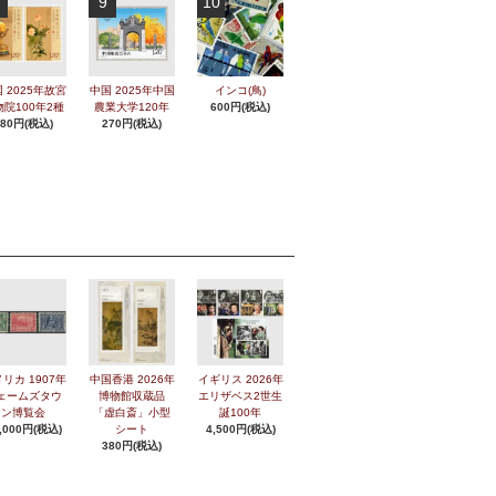
9
10
 2025年故宮
中国 2025年中国
インコ(鳥)
物院100年2種
農業大学120年
600円(税込)
280円(税込)
270円(税込)
リカ 1907年
中国香港 2026年
イギリス 2026年
ェームズタウ
博物館収蔵品
エリザベス2世生
ン博覧会
「虚白斎」小型
誕100年
,000円(税込)
シート
4,500円(税込)
380円(税込)