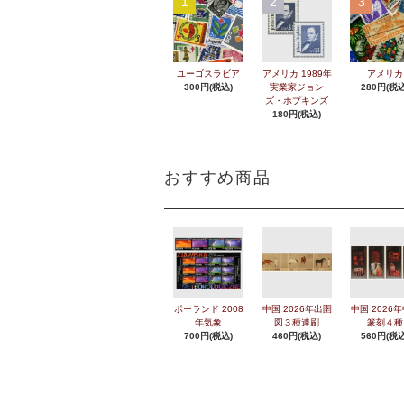
1
2
3
ユーゴスラビア
アメリカ 1989年
アメリカ
300円(税込)
実業家ジョン
280円(税込
ズ・ホプキンズ
180円(税込)
おすすめ商品
ポーランド 2008
中国 2026年出圉
中国 2026
年気象
図３種連刷
篆刻４種
700円(税込)
460円(税込)
560円(税込