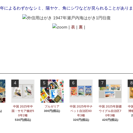
年によるわずかなシミ、陽ヤケ、角にシワなどが見られることがありま
|
表
|
裏
|
4
5
6
7
8
中国 2025年中
ブルガリア
中国 2025年中チ
中国 2025年新疆
中国
)
国・サモア修好5
300円(税込)
ベット自治区60
ウイグル自治区7
博
0年2種
年3種
0年3種
530円(税込)
320円(税込)
420円(税込)