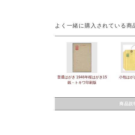
よく一緒に購入されている商
普通はがき 1946年桜はがき15
小包はが
銭・トキワ印刷版
商品説