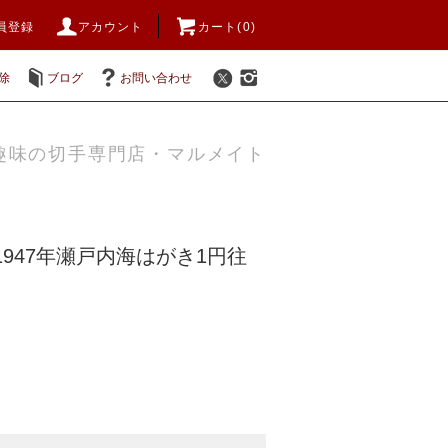
員登録
アカウント
カート(0)
除
ブログ
お問い合わせ
趣味の切手専門店・マルメイト
1947年瀬戸内海はがき1円往