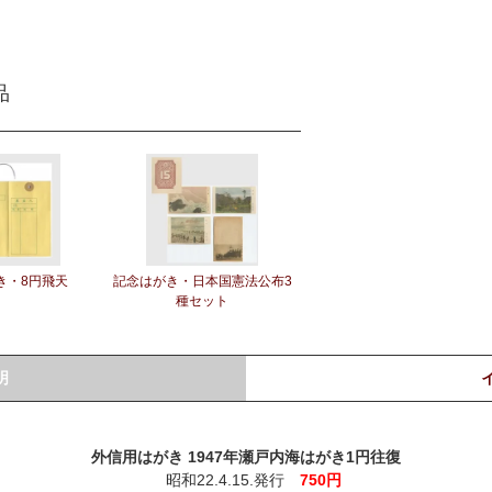
品
き・8円飛天
記念はがき・日本国憲法公布3
種セット
明
外信用はがき 1947年瀬戸内海はがき1円往復
昭和22.4.15.発行
750円