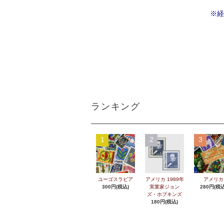
※経
ランキング
1
2
3
ユーゴスラビア
アメリカ 1989年
アメリカ
300円(税込)
実業家ジョン
280円(税込
ズ・ホプキンズ
180円(税込)