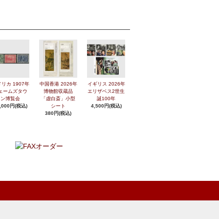
リカ 1907年
中国香港 2026年
イギリス 2026年
ェームズタウ
博物館収蔵品
エリザベス2世生
ン博覧会
「虚白斎」小型
誕100年
,000円(税込)
シート
4,500円(税込)
380円(税込)