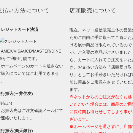
支払い方法について
店頭販売について
クレジットカード決済
現在、ネット通信販売主体の営業
ためご自由に手に取ってご覧いた
ける展示商品は限られているので
AMEX/VISA/JCB/MASTER/DINE
が、ご入要の商品がございました
RSがご利用可能です。
ら、カートに入れてご注文をいた
※ホームページのカートを通さない
き、お支払い方法を「店頭受け取
ご購入についてはご利用できませ
り」としてお手続きいただければ
ん。
前に商品をご用意をさせていただ
ます。
銀行振込(三井住友)
※ネットからのご注文がなくお越
前払い)
いただいた場合には、商品のご用
※お振込先はご注文確認メールにて
に長時間お待たせしてしまう事が
ご連絡いたします。
ざいます。
※ホームページを通さずに、店舗
銀行振込(楽天銀行)