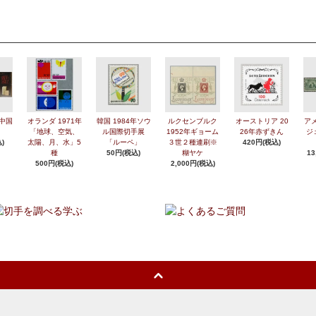
年中国
オランダ 1971年
韓国 1984年ソウ
ルクセンブルク
オーストリア 20
アメ
「地球、空気、
ル国際切手展
1952年ギョーム
26年赤ずきん
ジ
)
太陽、月、水」5
「ルーペ」
３世２種連刷※
420円(税込)
種
50円(税込)
糊ヤケ
13
500円(税込)
2,000円(税込)