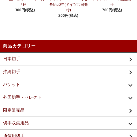
「巳」
条約50年(ドイツ共同発
手
300円(税込)
行)
700円(税込)
200円(税込)
商品カテゴリー
日本切手
沖縄切手
パケット
外国切手・セレクト
限定販売品
切手収集用品
通信用切手