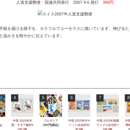
人道支援郵便・国連共同発行 2007.9.6.発行
390円
手紙を届ける様子を、カラフルでユーモラスに描いています。伸びるた
と温かさを軽やかに伝えています。
4
5
6
7
8
中国 2025年中
ブルガリア
中国 2025年中チ
中国 2025年新疆
中国
)
国・サモア修好5
300円(税込)
ベット自治区60
ウイグル自治区7
博
0年2種
年3種
0年3種