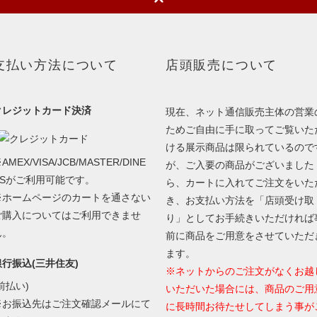
支払い方法について
店頭販売について
クレジットカード決済
現在、ネット通信販売主体の営業
ためご自由に手に取ってご覧いた
ける展示商品は限られているので
AMEX/VISA/JCB/MASTER/DINE
が、ご入要の商品がございました
RSがご利用可能です。
ら、カートに入れてご注文をいた
※ホームページのカートを通さない
き、お支払い方法を「店頭受け取
ご購入についてはご利用できませ
り」としてお手続きいただければ
ん。
前に商品をご用意をさせていただ
ます。
銀行振込(三井住友)
※ネットからのご注文がなくお越
前払い)
いただいた場合には、商品のご用
※お振込先はご注文確認メールにて
に長時間お待たせしてしまう事が