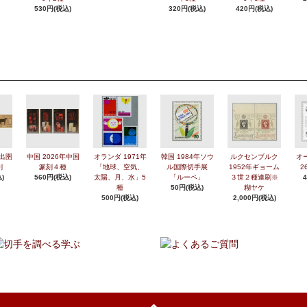
530円(税込)
320円(税込)
420円(税込)
年出圉
中国 2026年中国
オランダ 1971年
韓国 1984年ソウ
ルクセンブルク
オ
刷
篆刻４種
「地球、空気、
ル国際切手展
1952年ギョーム
2
)
560円(税込)
太陽、月、水」5
「ルーペ」
３世２種連刷※
種
50円(税込)
糊ヤケ
500円(税込)
2,000円(税込)