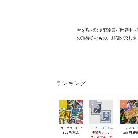
空を飛ぶ郵便配達員が世界中へ
の期待そのもの。郵便の楽しさ
ランキング
1
2
3
ユーゴスラビア
アメリカ 1989年
アメリカ
300円(税込)
実業家ジョン
280円(税込
ズ・ホプキンズ