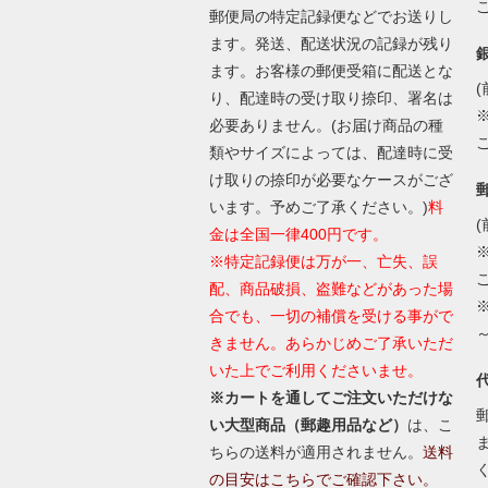
郵便局の特定記録便などでお送りし
ます。発送、配送状況の記録が残り
ます。お客様の郵便受箱に配送とな
(
り、配達時の受け取り捺印、署名は
必要ありません。(お届け商品の種
類やサイズによっては、配達時に受
け取りの捺印が必要なケースがござ
います。予めご了承ください。)
料
(
金は全国一律400円です。
※特定記録便は万が一、亡失、誤
配、商品破損、盗難などがあった場
合でも、一切の補償を受ける事がで
きません。あらかじめご了承いただ
いた上でご利用くださいませ。
※カートを通してご注文いただけな
い大型商品（郵趣用品など）
は、こ
ちらの送料が適用されません。
送料
の目安はこちらでご確認下さい。