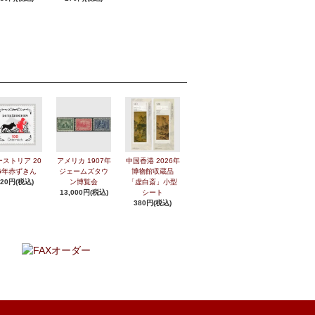
ーストリア 20
アメリカ 1907年
中国香港 2026年
6年赤ずきん
ジェームズタウ
博物館収蔵品
420円(税込)
ン博覧会
「虚白斎」小型
13,000円(税込)
シート
380円(税込)