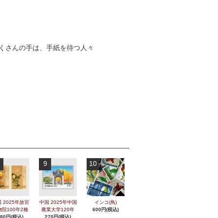
くさんの手は、手紙を待つ人々
9
10
 2025年故宮
中国 2025年中国
インコ(鳥)
物院100年2種
農業大学120年
600円(税込)
280円(税込)
270円(税込)