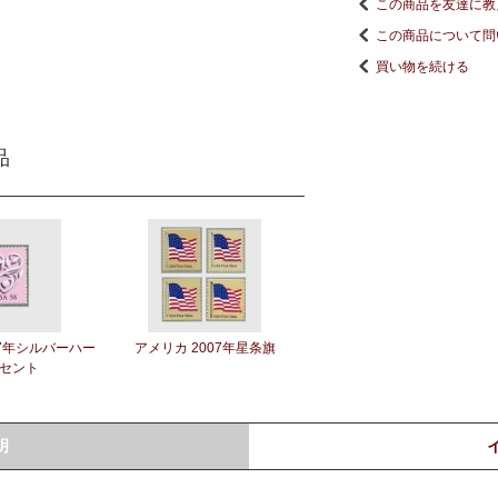
この商品を友達に教
この商品について問
買い物を続ける
品
07年シルバーハー
アメリカ 2007年星条旗
8セント
明