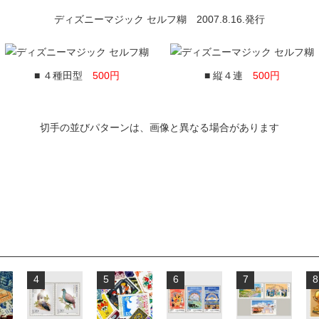
ディズニーマジック セルフ糊 2007.8.16.発行
■ ４種田型
500円
■ 縦４連
500円
切手の並びパターンは、画像と異なる場合があります
4
5
6
7
8