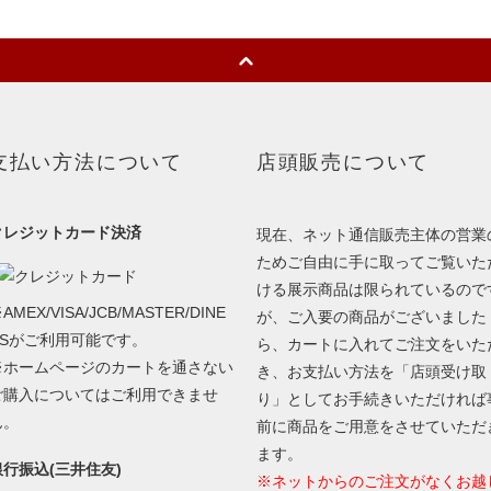
支払い方法について
店頭販売について
クレジットカード決済
現在、ネット通信販売主体の営業
ためご自由に手に取ってご覧いた
ける展示商品は限られているので
AMEX/VISA/JCB/MASTER/DINE
が、ご入要の商品がございました
RSがご利用可能です。
ら、カートに入れてご注文をいた
※ホームページのカートを通さない
き、お支払い方法を「店頭受け取
ご購入についてはご利用できませ
り」としてお手続きいただければ
ん。
前に商品をご用意をさせていただ
ます。
銀行振込(三井住友)
※ネットからのご注文がなくお越