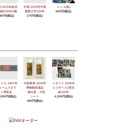
 2025年故宮
中国 2025年中国
インコ(鳥)
物院100年2種
農業大学120年
600円(税込)
280円(税込)
270円(税込)
リカ 1907年
中国香港 2026年
イギリス 2026年
ェームズタウ
博物館収蔵品
エリザベス2世生
ン博覧会
「虚白斎」小型
誕100年
,000円(税込)
シート
4,500円(税込)
380円(税込)