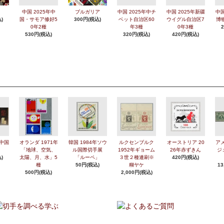
中国 2025年中
ブルガリア
中国 2025年中チ
中国 2025年新疆
中国
)
国・サモア修好5
300円(税込)
ベット自治区60
ウイグル自治区7
博
0年2種
年3種
0年3種
530円(税込)
320円(税込)
420円(税込)
年中国
オランダ 1971年
韓国 1984年ソウ
ルクセンブルク
オーストリア 20
アメ
「地球、空気、
ル国際切手展
1952年ギョーム
26年赤ずきん
ジ
)
太陽、月、水」5
「ルーペ」
３世２種連刷※
420円(税込)
種
50円(税込)
糊ヤケ
13
500円(税込)
2,000円(税込)