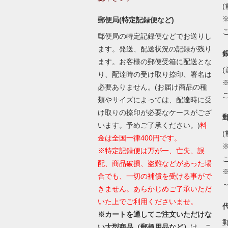
(
郵便局(特定記録便など)
郵便局の特定記録便などでお送りし
ます。発送、配送状況の記録が残り
ます。お客様の郵便受箱に配送とな
(
り、配達時の受け取り捺印、署名は
必要ありません。(お届け商品の種
類やサイズによっては、配達時に受
け取りの捺印が必要なケースがござ
います。予めご了承ください。)
料
(
金は全国一律400円です。
※特定記録便は万が一、亡失、誤
配、商品破損、盗難などがあった場
合でも、一切の補償を受ける事がで
きません。あらかじめご了承いただ
いた上でご利用くださいませ。
※カートを通してご注文いただけな
い大型商品（郵趣用品など）
は、こ