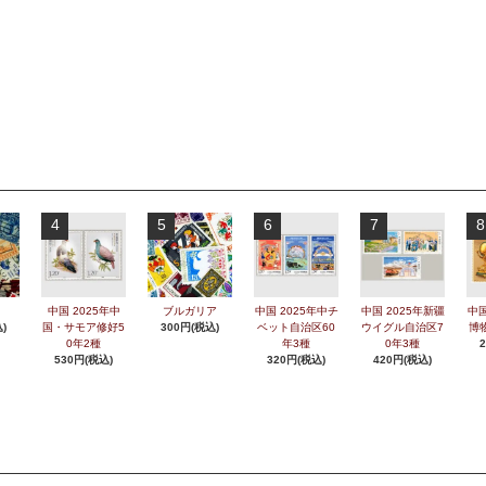
4
5
6
7
8
中国 2025年中
ブルガリア
中国 2025年中チ
中国 2025年新疆
中国
)
国・サモア修好5
300円(税込)
ベット自治区60
ウイグル自治区7
博
0年2種
年3種
0年3種
530円(税込)
320円(税込)
420円(税込)