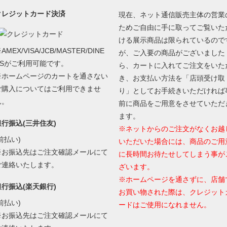
クレジットカード決済
現在、ネット通信販売主体の営業
ためご自由に手に取ってご覧いた
ける展示商品は限られているので
AMEX/VISA/JCB/MASTER/DINE
が、ご入要の商品がございました
RSがご利用可能です。
ら、カートに入れてご注文をいた
※ホームページのカートを通さない
き、お支払い方法を「店頭受け取
ご購入についてはご利用できませ
り」としてお手続きいただければ
ん。
前に商品をご用意をさせていただ
ます。
銀行振込(三井住友)
※ネットからのご注文がなくお越
前払い)
いただいた場合には、商品のご用
※お振込先はご注文確認メールにて
に長時間お待たせしてしまう事が
ご連絡いたします。
ざいます。
※ホームページを通さずに、店舗
銀行振込(楽天銀行)
お買い物された際は、クレジット
前払い)
ードはご使用になれません。
※お振込先はご注文確認メールにて