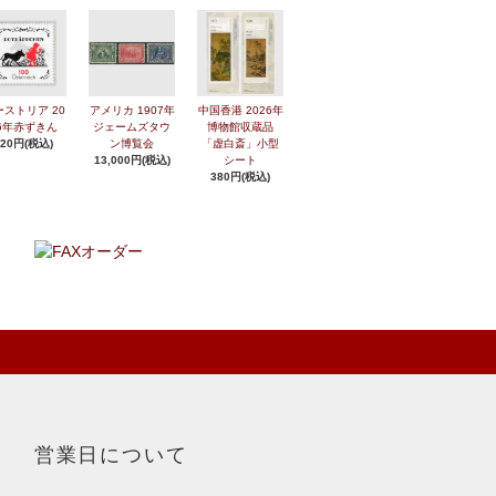
ーストリア 20
アメリカ 1907年
中国香港 2026年
6年赤ずきん
ジェームズタウ
博物館収蔵品
420円(税込)
ン博覧会
「虚白斎」小型
13,000円(税込)
シート
380円(税込)
営業日について