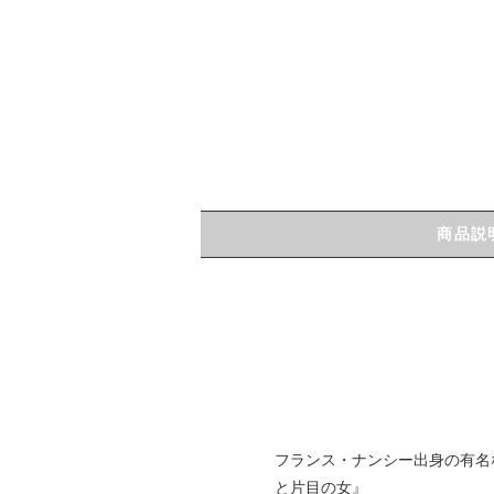
商品説
フランス・ナンシー出身の有名な版画
と片目の女』