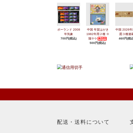
ポーランド 2008
中国 年賀はがき
中国 2026
年気象
1982年用２種 ※
図３種連
700円(税込)
陽ヤケ
460円(税込
500円(税込)
配送・送料について