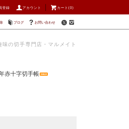
員登録
アカウント
カート(0)
除
ブログ
お問い合わせ
趣味の切手専門店・マルメイト
57年赤十字切手帳