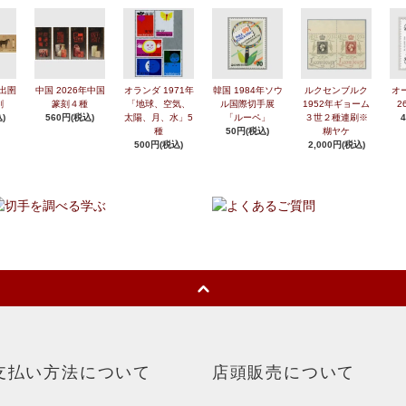
年出圉
中国 2026年中国
オランダ 1971年
韓国 1984年ソウ
ルクセンブルク
オ
刷
篆刻４種
「地球、空気、
ル国際切手展
1952年ギョーム
2
)
560円(税込)
太陽、月、水」5
「ルーペ」
３世２種連刷※
種
50円(税込)
糊ヤケ
500円(税込)
2,000円(税込)
支払い方法について
店頭販売について