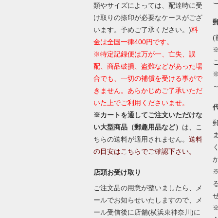
類やサイズによっては、配達時に受
け取りの捺印が必要なケースがござ
います。予めご了承ください。)
料
(
金は全国一律400円です。
※特定記録便は万が一、亡失、誤
配、商品破損、盗難などがあった場
合でも、一切の補償を受ける事がで
きません。あらかじめご了承いただ
いた上でご利用くださいませ。
※カートを通してご注文いただけな
い大型商品（郵趣用品など）
は、こ
ちらの送料が適用されません。
送料
の目安はこちらでご確認下さい。
店頭お受け取り
ご注文品の用意が整いましたら、メ
ールでお知らせいたしますので、メ
ール受信後に店舗(横浜東神奈川)に