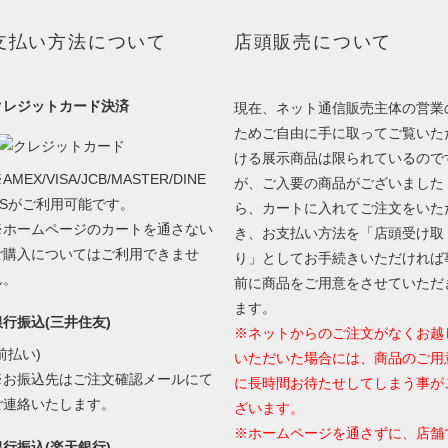
支払い方法について
店頭販売について
クレジットカード決済
現在、ネット通信販売主体の営業
ためご自由に手に取ってご覧いた
ける展示商品は限られているので
AMEX/VISA/JCB/MASTER/DINE
が、ご入要の商品がございました
RSがご利用可能です。
ら、カートに入れてご注文をいた
※ホームページのカートを通さない
き、お支払い方法を「店頭受け取
ご購入についてはご利用できませ
り」としてお手続きいただければ
ん。
前に商品をご用意をさせていただ
ます。
銀行振込(三井住友)
※ネットからのご注文がなくお越
前払い)
いただいた場合には、商品のご用
※お振込先はご注文確認メールにて
に長時間お待たせしてしまう事が
ご連絡いたします。
ざいます。
※ホームページを通さずに、店舗
銀行振込(楽天銀行)