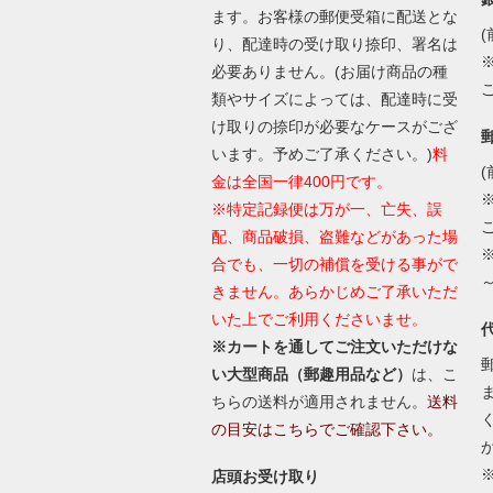
ます。お客様の郵便受箱に配送とな
(
り、配達時の受け取り捺印、署名は
必要ありません。(お届け商品の種
類やサイズによっては、配達時に受
け取りの捺印が必要なケースがござ
います。予めご了承ください。)
料
(
金は全国一律400円です。
※特定記録便は万が一、亡失、誤
配、商品破損、盗難などがあった場
合でも、一切の補償を受ける事がで
きません。あらかじめご了承いただ
いた上でご利用くださいませ。
※カートを通してご注文いただけな
い大型商品（郵趣用品など）
は、こ
ちらの送料が適用されません。
送料
の目安はこちらでご確認下さい。
店頭お受け取り