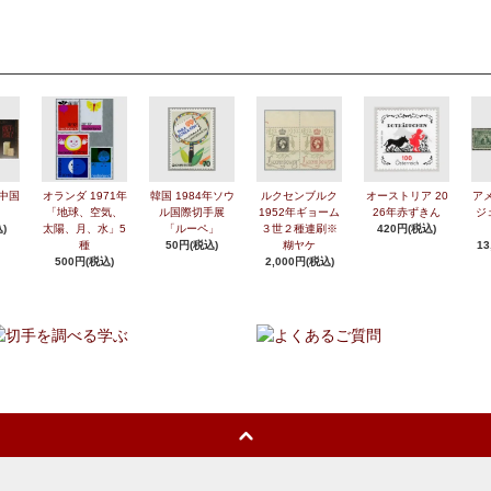
年中国
オランダ 1971年
韓国 1984年ソウ
ルクセンブルク
オーストリア 20
アメ
「地球、空気、
ル国際切手展
1952年ギョーム
26年赤ずきん
ジ
)
太陽、月、水」5
「ルーペ」
３世２種連刷※
420円(税込)
種
50円(税込)
糊ヤケ
13
500円(税込)
2,000円(税込)