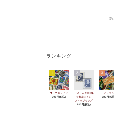
左
ランキング
1
2
3
ユーゴスラビア
アメリカ 1989年
アメリカ
300円(税込)
実業家ジョン
280円(税込
ズ・ホプキンズ
180円(税込)