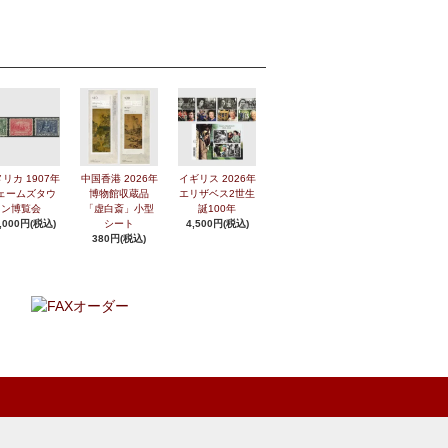
リカ 1907年
中国香港 2026年
イギリス 2026年
ェームズタウ
博物館収蔵品
エリザベス2世生
ン博覧会
「虚白斎」小型
誕100年
,000円(税込)
シート
4,500円(税込)
380円(税込)