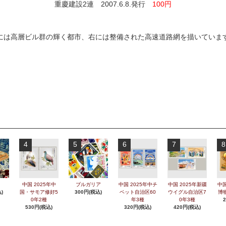
重慶建設2連 2007.6.8.発行
100円
には高層ビル群の輝く都市、右には整備された高速道路網を描いていま
4
5
6
7
8
中国 2025年中
ブルガリア
中国 2025年中チ
中国 2025年新疆
中国
)
国・サモア修好5
300円(税込)
ベット自治区60
ウイグル自治区7
博
0年2種
年3種
0年3種
530円(税込)
320円(税込)
420円(税込)