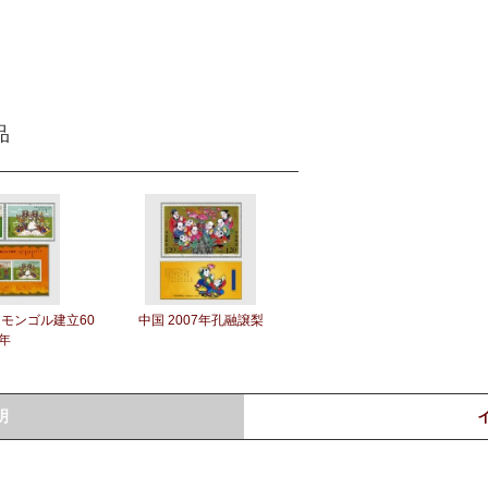
品
内モンゴル建立60
中国 2007年孔融譲梨
年
明