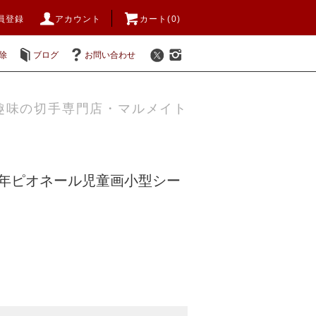
員登録
アカウント
カート(0)
除
ブログ
お問い合わせ
趣味の切手専門店・マルメイト
74年ピオネール児童画小型シー