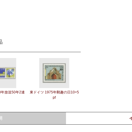
品
0年放送50年2連
東ドイツ 1975年郵趣の日10+5
pf
明