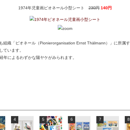
1974年児童画ピオネール小型シート
230円
140円
ピオネール（Pionierorganisation Ernst Thälmann）
しています。
 ※経年によるわずかな陽ヤケがみられます。
4
5
6
7
8