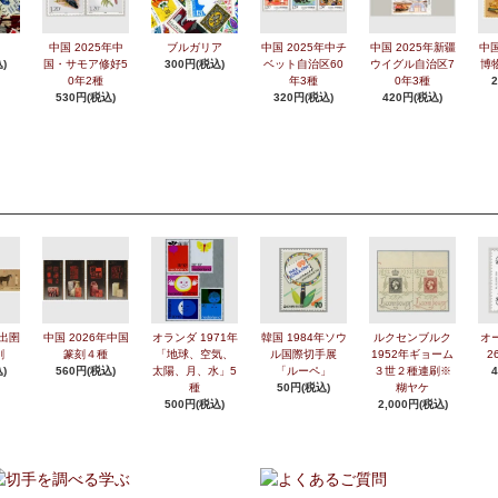
中国 2025年中
ブルガリア
中国 2025年中チ
中国 2025年新疆
中国
)
国・サモア修好5
300円(税込)
ベット自治区60
ウイグル自治区7
博
0年2種
年3種
0年3種
530円(税込)
320円(税込)
420円(税込)
年出圉
中国 2026年中国
オランダ 1971年
韓国 1984年ソウ
ルクセンブルク
オ
刷
篆刻４種
「地球、空気、
ル国際切手展
1952年ギョーム
2
)
560円(税込)
太陽、月、水」5
「ルーペ」
３世２種連刷※
種
50円(税込)
糊ヤケ
500円(税込)
2,000円(税込)