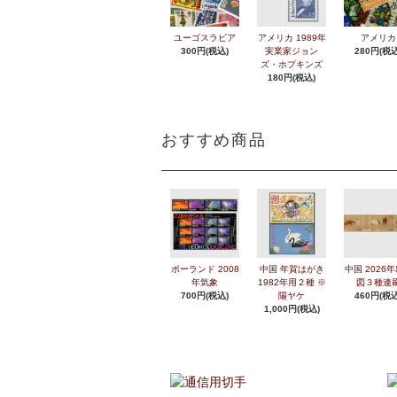
ユーゴスラビア
アメリカ 1989年
アメリカ
300円(税込)
実業家ジョン
280円(税込
ズ・ホプキンズ
180円(税込)
おすすめ商品
ポーランド 2008
中国 年賀はがき
中国 2026
年気象
1982年用２種 ※
図３種連
700円(税込)
陽ヤケ
460円(税込
1,000円(税込)