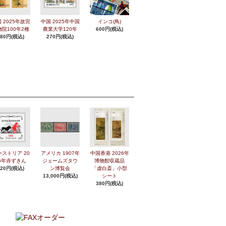
 2025年故宮
中国 2025年中国
インコ(鳥)
物院100年2種
農業大学120年
600円(税込)
280円(税込)
270円(税込)
ーストリア 20
アメリカ 1907年
中国香港 2026年
6年赤ずきん
ジェームズタウ
博物館収蔵品
420円(税込)
ン博覧会
「虚白斎」小型
13,000円(税込)
シート
380円(税込)