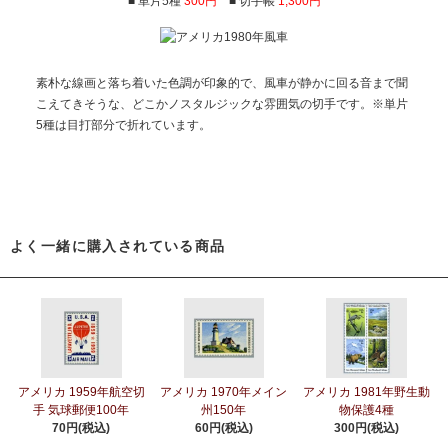
■ 単片5種
300円
■ 切手帳
1,300円
素朴な線画と落ち着いた色調が印象的で、風車が静かに回る音まで聞
こえてきそうな、どこかノスタルジックな雰囲気の切手です。※単片
5種は目打部分で折れています。
よく一緒に購入されている商品
アメリカ 1959年航空切
アメリカ 1970年メイン
アメリカ 1981年野生動
手 気球郵便100年
州150年
物保護4種
70円(税込)
60円(税込)
300円(税込)