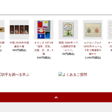
年出圉
中国 2026年中国
オランダ 1971年
韓国 1984年ソウ
ルクセンブルク
オ
刷
篆刻４種
「地球、空気、
ル国際切手展
1952年ギョーム
2
)
560円(税込)
太陽、月、水」5
「ルーペ」
３世２種連刷※
種
50円(税込)
糊ヤケ
500円(税込)
2,000円(税込)