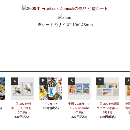
※シートのサイズ110x145mm
4
5
6
7
8
中国 2025年中
ブルガリア
中国 2025年中チ
中国 2025年新疆
中国
)
国・サモア修好5
300円(税込)
ベット自治区60
ウイグル自治区7
博
0年2種
年3種
0年3種
530円(税込)
320円(税込)
420円(税込)