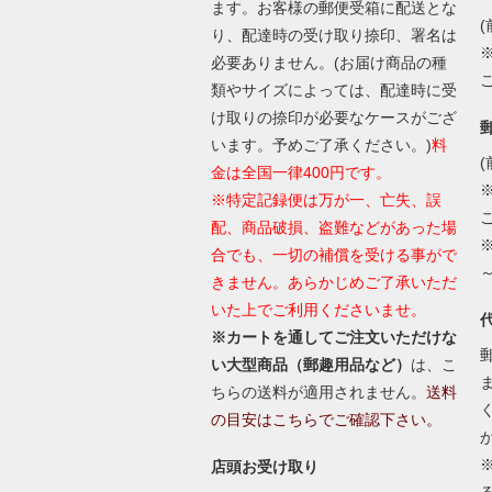
ます。お客様の郵便受箱に配送とな
(
り、配達時の受け取り捺印、署名は
必要ありません。(お届け商品の種
類やサイズによっては、配達時に受
け取りの捺印が必要なケースがござ
います。予めご了承ください。)
料
(
金は全国一律400円です。
※特定記録便は万が一、亡失、誤
配、商品破損、盗難などがあった場
合でも、一切の補償を受ける事がで
きません。あらかじめご了承いただ
いた上でご利用くださいませ。
※カートを通してご注文いただけな
い大型商品（郵趣用品など）
は、こ
ちらの送料が適用されません。
送料
の目安はこちらでご確認下さい。
店頭お受け取り