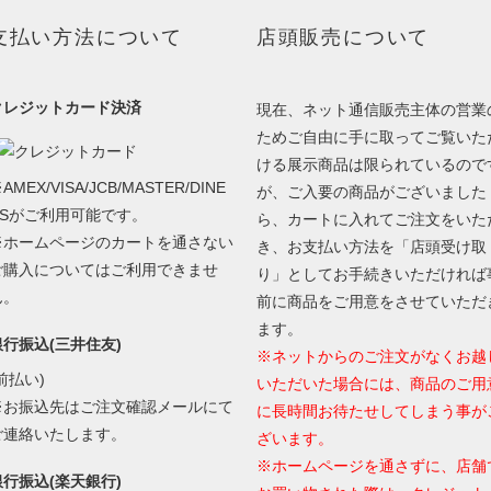
支払い方法について
店頭販売について
クレジットカード決済
現在、ネット通信販売主体の営業
ためご自由に手に取ってご覧いた
ける展示商品は限られているので
AMEX/VISA/JCB/MASTER/DINE
が、ご入要の商品がございました
RSがご利用可能です。
ら、カートに入れてご注文をいた
※ホームページのカートを通さない
き、お支払い方法を「店頭受け取
ご購入についてはご利用できませ
り」としてお手続きいただければ
ん。
前に商品をご用意をさせていただ
ます。
銀行振込(三井住友)
※ネットからのご注文がなくお越
前払い)
いただいた場合には、商品のご用
※お振込先はご注文確認メールにて
に長時間お待たせしてしまう事が
ご連絡いたします。
ざいます。
※ホームページを通さずに、店舗
銀行振込(楽天銀行)