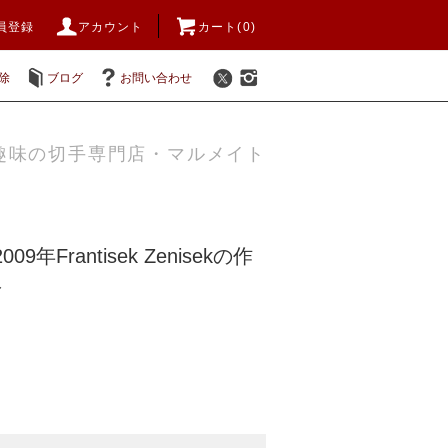
員登録
アカウント
カート(0)
除
ブログ
お問い合わせ
趣味の切手専門店・マルメイト
9年Frantisek Zenisekの作
ト