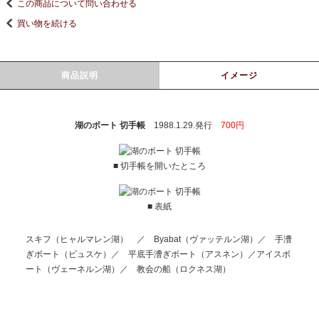
この商品について問い合わせる
買い物を続ける
商品説明
イメージ
湖のボート 切手帳
1988.1.29.発行
700円
■ 切手帳を開いたところ
■ 表紙
スキフ（ヒャルマレン湖） ／ Byabat（ヴァッテルン湖）／ 手漕
ぎボート（ビュスケ）／ 平底手漕ぎボート（アスネン）／アイスボ
ート（ヴェーネルン湖）／ 教会の船（ロクネス湖）