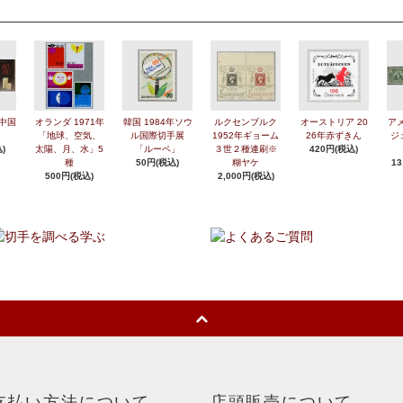
年中国
オランダ 1971年
韓国 1984年ソウ
ルクセンブルク
オーストリア 20
アメ
「地球、空気、
ル国際切手展
1952年ギョーム
26年赤ずきん
ジ
)
太陽、月、水」5
「ルーペ」
３世２種連刷※
420円(税込)
種
50円(税込)
糊ヤケ
13
500円(税込)
2,000円(税込)
支払い方法について
店頭販売について