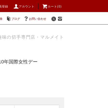
員登録
アカウント
カート(0)
除
ブログ
お問い合わせ
趣味の切手専門店・マルメイト
010年国際女性デー