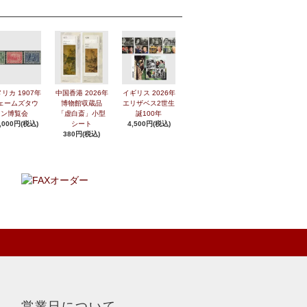
リカ 1907年
中国香港 2026年
イギリス 2026年
ェームズタウ
博物館収蔵品
エリザベス2世生
ン博覧会
「虚白斎」小型
誕100年
,000円(税込)
シート
4,500円(税込)
380円(税込)
営業日について