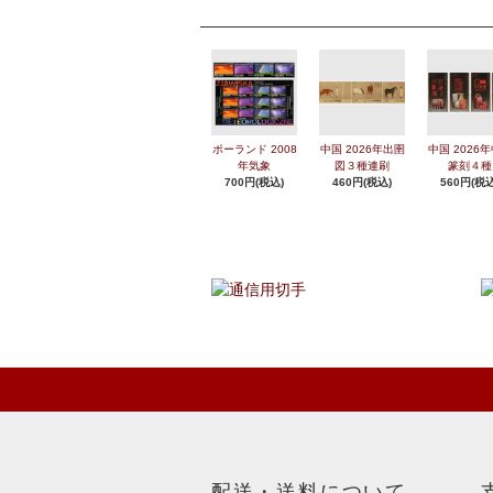
ポーランド 2008
中国 2026年出圉
中国 2026
年気象
図３種連刷
篆刻４種
700円(税込)
460円(税込)
560円(税込
配送・送料について