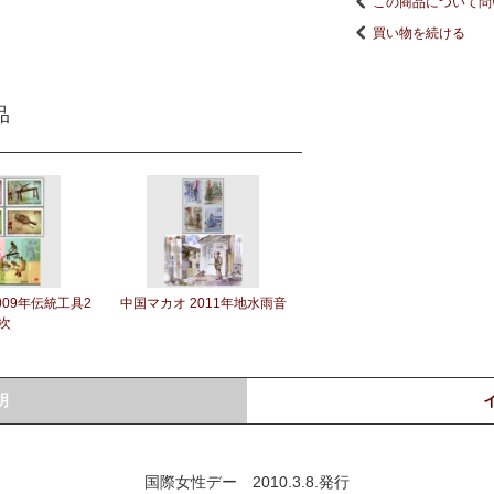
この商品について問
買い物を続ける
品
009年伝統工具2
中国マカオ 2011年地水雨音
次
明
国際女性デー 2010.3.8.発行