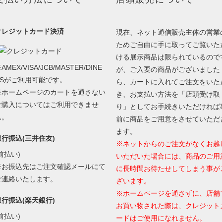
クレジットカード決済
現在、ネット通信販売主体の営業
ためご自由に手に取ってご覧いた
ける展示商品は限られているので
AMEX/VISA/JCB/MASTER/DINE
が、ご入要の商品がございました
RSがご利用可能です。
ら、カートに入れてご注文をいた
※ホームページのカートを通さない
き、お支払い方法を「店頭受け取
ご購入についてはご利用できませ
り」としてお手続きいただければ
ん。
前に商品をご用意をさせていただ
ます。
銀行振込(三井住友)
※ネットからのご注文がなくお越
前払い)
いただいた場合には、商品のご用
※お振込先はご注文確認メールにて
に長時間お待たせしてしまう事が
ご連絡いたします。
ざいます。
※ホームページを通さずに、店舗
銀行振込(楽天銀行)
お買い物された際は、クレジット
前払い)
ードはご使用になれません。