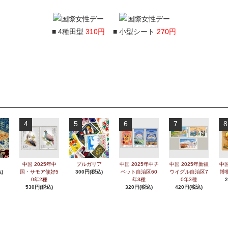
■ 4種田型
310円
■ 小型シート
270円
4
5
6
7
8
中国 2025年中
ブルガリア
中国 2025年中チ
中国 2025年新疆
中国
)
国・サモア修好5
300円(税込)
ベット自治区60
ウイグル自治区7
博
0年2種
年3種
0年3種
530円(税込)
320円(税込)
420円(税込)