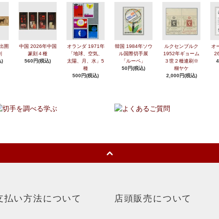
年出圉
中国 2026年中国
オランダ 1971年
韓国 1984年ソウ
ルクセンブルク
オ
刷
篆刻４種
「地球、空気、
ル国際切手展
1952年ギョーム
2
)
560円(税込)
太陽、月、水」5
「ルーペ」
３世２種連刷※
種
50円(税込)
糊ヤケ
500円(税込)
2,000円(税込)
支払い方法について
店頭販売について