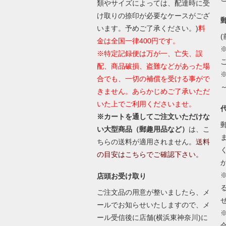
類やサイズによっては、配達時に受
け取りの捺印が必要なケースがござ
います。予めご了承ください。)
料
(
金は全国一律400円です。
※特定記録便は万が一、亡失、誤
配、商品破損、盗難などがあった場
合でも、一切の補償を受ける事がで
きません。あらかじめご了承いただ
いた上でご利用くださいませ。
※カートを通してご注文いただけな
い大型商品（郵趣用品など）
は、こ
ちらの送料が適用されません。
送料
の目安はこちらでご確認下さい。
店頭お受け取り
ご注文品の用意が整いましたら、メ
ールでお知らせいたしますので、メ
ール受信後に店舗(横浜東神奈川)に