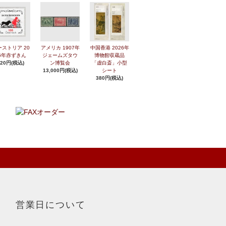
ーストリア 20
アメリカ 1907年
中国香港 2026年
6年赤ずきん
ジェームズタウ
博物館収蔵品
420円(税込)
ン博覧会
「虚白斎」小型
13,000円(税込)
シート
380円(税込)
営業日について