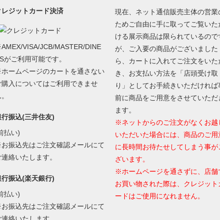
クレジットカード決済
現在、ネット通信販売主体の営業
ためご自由に手に取ってご覧いた
ける展示商品は限られているので
AMEX/VISA/JCB/MASTER/DINE
が、ご入要の商品がございました
RSがご利用可能です。
ら、カートに入れてご注文をいた
※ホームページのカートを通さない
き、お支払い方法を「店頭受け取
ご購入についてはご利用できませ
り」としてお手続きいただければ
ん。
前に商品をご用意をさせていただ
ます。
銀行振込(三井住友)
※ネットからのご注文がなくお越
前払い)
いただいた場合には、商品のご用
※お振込先はご注文確認メールにて
に長時間お待たせしてしまう事が
ご連絡いたします。
ざいます。
※ホームページを通さずに、店舗
銀行振込(楽天銀行)
お買い物された際は、クレジット
前払い)
ードはご使用になれません。
※お振込先はご注文確認メールにて
ご連絡いたします。