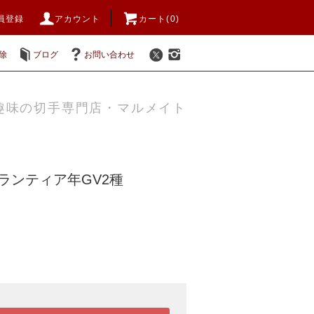
員登録
アカウント
カート(0)
除
ブログ
お問い合わせ
趣味の切手専門店・マルメイト
ボランティア年GV2種