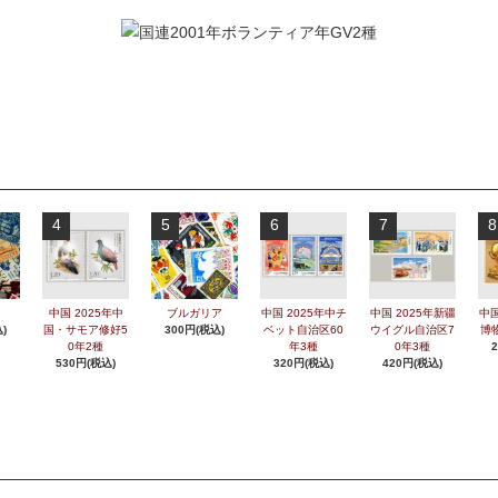
4
5
6
7
8
中国 2025年中
ブルガリア
中国 2025年中チ
中国 2025年新疆
中国
)
国・サモア修好5
300円(税込)
ベット自治区60
ウイグル自治区7
博
0年2種
年3種
0年3種
530円(税込)
320円(税込)
420円(税込)