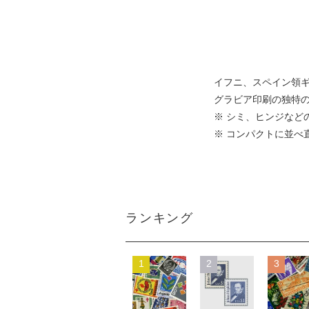
イフニ、スペイン領ギ
グラビア印刷の独特
※ シミ、ヒンジなど
※ コンパクトに並べ
ランキング
1
2
3