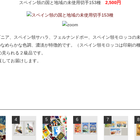
スペイン領の国と地域の未使用切手153種
2,500円
ニア、スペイン領サハラ、フェルナンドポー、スペイン領モロッコの未
のなめらかな色調、濃淡が特徴的です。（スペイン領モロッコは印刷の
の見られる２級品です。
直してお届けします。
4
5
6
7
8