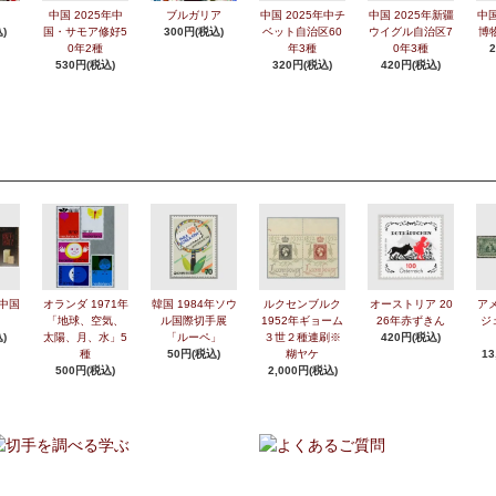
中国 2025年中
ブルガリア
中国 2025年中チ
中国 2025年新疆
中国
)
国・サモア修好5
300円(税込)
ベット自治区60
ウイグル自治区7
博
0年2種
年3種
0年3種
530円(税込)
320円(税込)
420円(税込)
年中国
オランダ 1971年
韓国 1984年ソウ
ルクセンブルク
オーストリア 20
アメ
「地球、空気、
ル国際切手展
1952年ギョーム
26年赤ずきん
ジ
)
太陽、月、水」5
「ルーペ」
３世２種連刷※
420円(税込)
種
50円(税込)
糊ヤケ
13
500円(税込)
2,000円(税込)