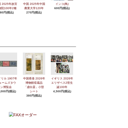
 2025年故宮
中国 2025年中国
インコ(鳥)
物院100年2種
農業大学120年
600円(税込)
280円(税込)
270円(税込)
リカ 1907年
中国香港 2026年
イギリス 2026年
ェームズタウ
博物館収蔵品
エリザベス2世生
ン博覧会
「虚白斎」小型
誕100年
,000円(税込)
シート
4,500円(税込)
380円(税込)