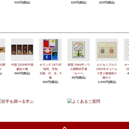
530円(税込)
320円(税込)
420円(税込)
年出圉
中国 2026年中国
オランダ 1971年
韓国 1984年ソウ
ルクセンブルク
オ
刷
篆刻４種
「地球、空気、
ル国際切手展
1952年ギョーム
2
)
560円(税込)
太陽、月、水」5
「ルーペ」
３世２種連刷※
種
50円(税込)
糊ヤケ
500円(税込)
2,000円(税込)