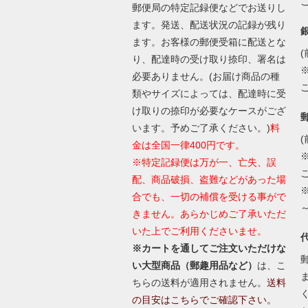
郵便局の特定記録便などでお送りし
ます。発送、配送状況の記録が残り
ます。お客様の郵便受箱に配送とな
(
り、配達時の受け取り捺印、署名は
必要ありません。(お届け商品の種
類やサイズによっては、配達時に受
け取りの捺印が必要なケースがござ
います。予めご了承ください。)
料
(
金は全国一律400円です。
※特定記録便は万が一、亡失、誤
配、商品破損、盗難などがあった場
合でも、一切の補償を受ける事がで
きません。あらかじめご了承いただ
いた上でご利用くださいませ。
※カートを通してご注文いただけな
い大型商品（郵趣用品など）
は、こ
ちらの送料が適用されません。
送料
の目安はこちらでご確認下さい。