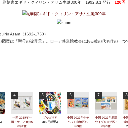
彫刻家エギド・クィリン・アサム生誕300年 1992.8.1.発行
120円
 quirin Asam（1692-1750）
の図案は「聖母の被昇天」。ローア修道院教会にある彼の代表作の一つ
4
5
6
7
8
中国 2025年中
ブルガリア
中国 2025年中チ
中国 2025年新疆
中国
)
国・サモア修好5
300円(税込)
ベット自治区60
ウイグル自治区7
博
0年2種
年3種
0年3種