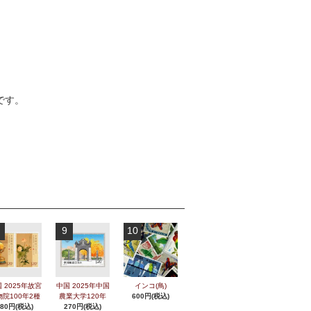
です。
9
10
 2025年故宮
中国 2025年中国
インコ(鳥)
物院100年2種
農業大学120年
600円(税込)
280円(税込)
270円(税込)