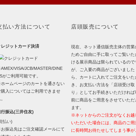
支払い方法について
店頭販売について
クレジットカード決済
現在、ネット通信販売主体の営業
ためご自由に手に取ってご覧いた
ける展示商品は限られているので
AMEX/VISA/JCB/MASTER/DINE
が、ご入要の商品がございました
RSがご利用可能です。
ら、カートに入れてご注文をいた
※ホームページのカートを通さない
き、お支払い方法を「店頭受け取
ご購入についてはご利用できませ
り」としてお手続きいただければ
ん。
前に商品をご用意をさせていただ
ます。
銀行振込(三井住友)
※ネットからのご注文がなくお越
前払い)
いただいた場合には、商品のご用
※お振込先はご注文確認メールにて
に長時間お待たせしてしまう事が