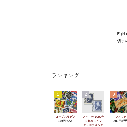
Egid
切手
ランキング
1
2
3
ユーゴスラビア
アメリカ 1989年
アメリカ
300円(税込)
実業家ジョン
280円(税込
ズ・ホプキンズ