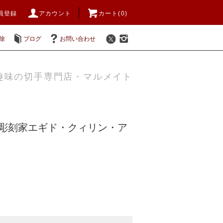
員登録
アカウント
カート(0)
除
ブログ
お問い合わせ
趣味の切手専門店・マルメイト
2年彫刻家エギド・クィリン・ア