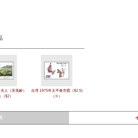
品
年蒋夫人（宋美齢）
台湾 1975年太平春市図（$2.5)
 （$2）
（※）
明