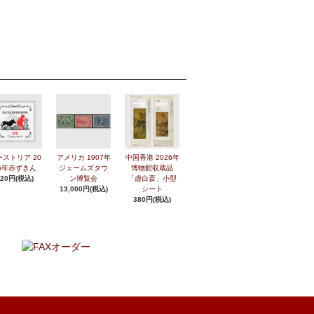
ーストリア 20
アメリカ 1907年
中国香港 2026年
6年赤ずきん
ジェームズタウ
博物館収蔵品
420円(税込)
ン博覧会
「虚白斎」小型
13,000円(税込)
シート
380円(税込)