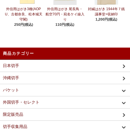
外信用はがき3種(AOP
外信用はがき 尾長鳥・
封緘はがき 1944年７銭
U、古都奈良、松本城天
航空70円・宛名ケイ線入
議事堂+収納印
守閣)
り
1,200円(税込)
250円(税込)
110円(税込)
商品カテゴリー
日本切手
沖縄切手
パケット
外国切手・セレクト
限定販売品
切手収集用品