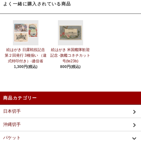
よく一緒に購入されている商品
絵はがき 日露戦役記念
絵はがき 米国艦隊歓迎
第２回発行 3種揃い （違
記念 -旗艦コネチカット
式特印付き）-逓信省
号(te23b)
1,300円(税込)
800円(税込)
商品カテゴリー
日本切手
沖縄切手
パケット