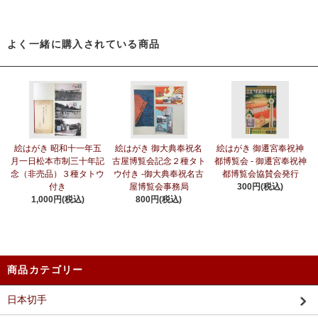
よく一緒に購入されている商品
絵はがき 昭和十一年五
絵はがき 御大典奉祝名
絵はがき 御遷宮奉祝神
月一日松本市制三十年記
古屋博覧会記念２種タト
都博覧会 - 御遷宮奉祝神
念（非売品）３種タトウ
ウ付き -御大典奉祝名古
都博覧会協賛会発行
付き
屋博覧会事務局
300円(税込)
1,000円(税込)
800円(税込)
商品カテゴリー
日本切手