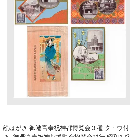
絵はがき 御遷宮奉祝神都博覧会３種 タトウ付