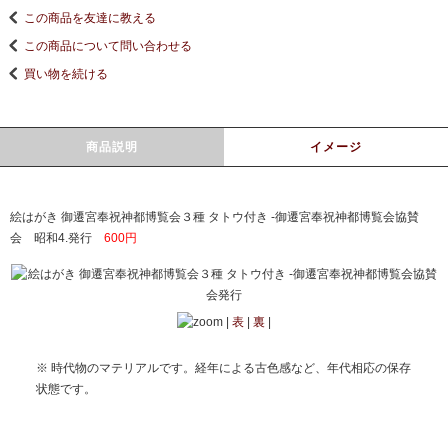
この商品を友達に教える
この商品について問い合わせる
買い物を続ける
商品説明
イメージ
絵はがき 御遷宮奉祝神都博覧会３種 タトウ付き -御遷宮奉祝神都博覧会協賛
会 昭和4.発行
600円
|
表
|
裏
|
※ 時代物のマテリアルです。経年による古色感など、年代相応の保存
状態です。