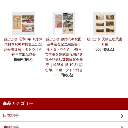
絵はがき 昭和3年10月御
絵はがき 銀婚式奉祝国
絵はがき 天橋立絵葉書
大典奉祝神戸博覧会記念
産共進会記念絵葉書３
６種
絵葉書２種・タトウ付き
種・タトウ付き -岐阜
500円(税込)
-神戸市出品協会
市主催銀婚式奉祝国産共
500円(税込)
進会記念絵葉書協賛会発
行（1925.9-15-10.31.記
念印）３種・タトウ付き
900円(税込)
商品カテゴリー
日本切手
沖縄切手