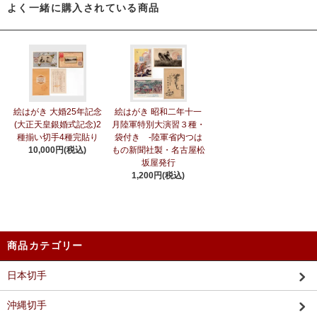
よく一緒に購入されている商品
絵はがき 大婚25年記念
絵はがき 昭和二年十一
(大正天皇銀婚式記念)2
月陸軍特別大演習３種・
種揃い切手4種完貼り
袋付き -陸軍省内つは
10,000円(税込)
もの新聞社製・名古屋松
坂屋発行
1,200円(税込)
商品カテゴリー
日本切手
沖縄切手