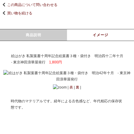
この商品について問い合わせる
買い物を続ける
商品説明
イメージ
絵はがき 私製葉書十周年記念絵葉書３種・袋付き 明治四十二年十月
- 東京神田浪華屋発行
1,800円
|
表
|
裏
|
時代物のマテリアルです。経年による古色感など、年代相応の保存状
態です。