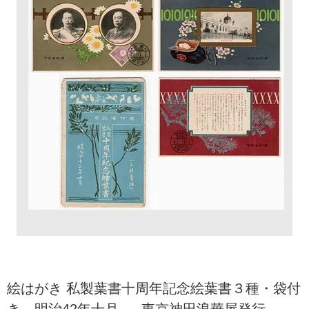
絵はがき 私製葉書十周年記念絵葉書３種・袋付