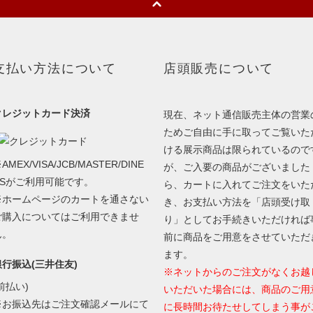
支払い方法について
店頭販売について
クレジットカード決済
現在、ネット通信販売主体の営業
ためご自由に手に取ってご覧いた
ける展示商品は限られているので
AMEX/VISA/JCB/MASTER/DINE
が、ご入要の商品がございました
RSがご利用可能です。
ら、カートに入れてご注文をいた
※ホームページのカートを通さない
き、お支払い方法を「店頭受け取
ご購入についてはご利用できませ
り」としてお手続きいただければ
ん。
前に商品をご用意をさせていただ
ます。
銀行振込(三井住友)
※ネットからのご注文がなくお越
前払い)
いただいた場合には、商品のご用
※お振込先はご注文確認メールにて
に長時間お待たせしてしまう事が