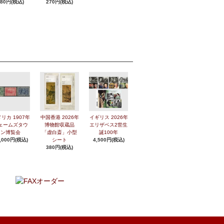
280円(税込)
270円(税込)
リカ 1907年
中国香港 2026年
イギリス 2026年
ェームズタウ
博物館収蔵品
エリザベス2世生
ン博覧会
「虚白斎」小型
誕100年
,000円(税込)
シート
4,500円(税込)
380円(税込)