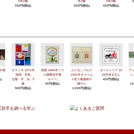
0年2種
年3種
0年3種
530円(税込)
320円(税込)
420円(税込)
年中国
オランダ 1971年
韓国 1984年ソウ
ルクセンブルク
オーストリア 20
アメ
「地球、空気、
ル国際切手展
1952年ギョーム
26年赤ずきん
ジ
)
太陽、月、水」5
「ルーペ」
３世２種連刷※
420円(税込)
種
50円(税込)
糊ヤケ
13
500円(税込)
2,000円(税込)