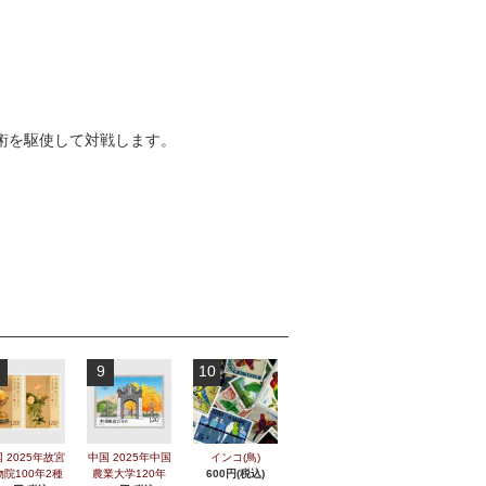
と戦術を駆使して対戦します。
9
10
 2025年故宮
中国 2025年中国
インコ(鳥)
物院100年2種
農業大学120年
600円(税込)