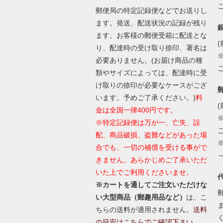
郵便局の特定記録便などでお送りし
ます。発送、配送状況の記録が残り
ます。お客様の郵便受箱に配送とな
(
り、配達時の受け取り捺印、署名は
必要ありません。(お届け商品の種
類やサイズによっては、配達時に受
け取りの捺印が必要なケースがござ
います。予めご了承ください。)
料
(
金は全国一律400円です。
※特定記録便は万が一、亡失、誤
配、商品破損、盗難などがあった場
合でも、一切の補償を受ける事がで
きません。あらかじめご了承いただ
いた上でご利用くださいませ。
※カートを通してご注文いただけな
い大型商品（郵趣用品など）
は、こ
ちらの送料が適用されません。
送料
の目安はこちらでご確認下さい。