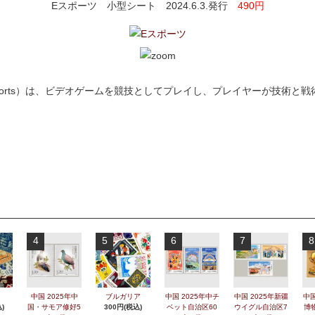
Eスポーツ 小型シート 2024.6.3.発行
490円
nic sports）は、ビデオゲームを競技としてプレイし、プレイヤーが技術
4
5
6
7
8
中国 2025年中
ブルガリア
中国 2025年中チ
中国 2025年新疆
中国
)
国・サモア修好5
300円(税込)
ベット自治区60
ウイグル自治区7
博