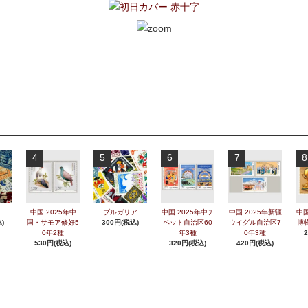
4
5
6
7
8
中国 2025年中
ブルガリア
中国 2025年中チ
中国 2025年新疆
中国
)
国・サモア修好5
300円(税込)
ベット自治区60
ウイグル自治区7
博
0年2種
年3種
0年3種
530円(税込)
320円(税込)
420円(税込)