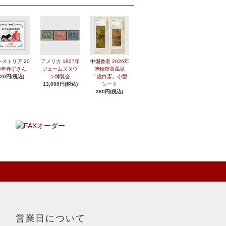
ーストリア 20
アメリカ 1907年
中国香港 2026年
6年赤ずきん
ジェームズタウ
博物館収蔵品
420円(税込)
ン博覧会
「虚白斎」小型
13,000円(税込)
シート
380円(税込)
営業日について