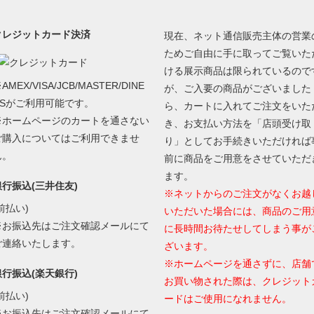
クレジットカード決済
現在、ネット通信販売主体の営業
ためご自由に手に取ってご覧いた
ける展示商品は限られているので
AMEX/VISA/JCB/MASTER/DINE
が、ご入要の商品がございました
RSがご利用可能です。
ら、カートに入れてご注文をいた
※ホームページのカートを通さない
き、お支払い方法を「店頭受け取
ご購入についてはご利用できませ
り」としてお手続きいただければ
ん。
前に商品をご用意をさせていただ
ます。
銀行振込(三井住友)
※ネットからのご注文がなくお越
前払い)
いただいた場合には、商品のご用
※お振込先はご注文確認メールにて
に長時間お待たせしてしまう事が
ご連絡いたします。
ざいます。
※ホームページを通さずに、店舗
銀行振込(楽天銀行)
お買い物された際は、クレジット
前払い)
ードはご使用になれません。
※お振込先はご注文確認メールにて