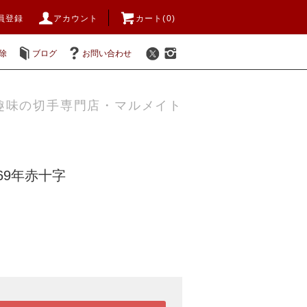
員登録
アカウント
カート(0)
除
ブログ
お問い合わせ
趣味の切手専門店・マルメイト
969年赤十字