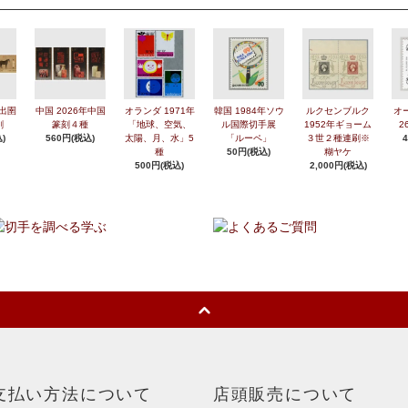
年出圉
中国 2026年中国
オランダ 1971年
韓国 1984年ソウ
ルクセンブルク
オ
刷
篆刻４種
「地球、空気、
ル国際切手展
1952年ギョーム
2
)
560円(税込)
太陽、月、水」5
「ルーペ」
３世２種連刷※
種
50円(税込)
糊ヤケ
500円(税込)
2,000円(税込)
支払い方法について
店頭販売について