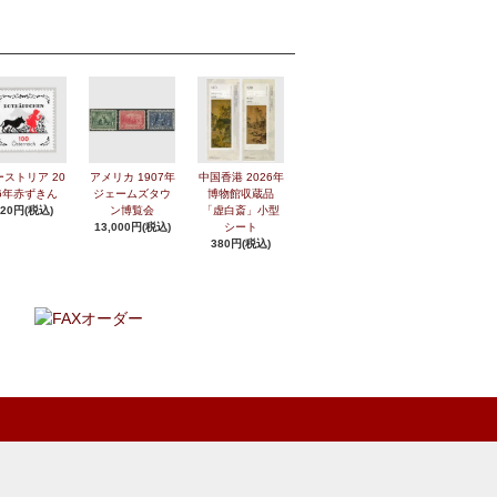
ーストリア 20
アメリカ 1907年
中国香港 2026年
6年赤ずきん
ジェームズタウ
博物館収蔵品
420円(税込)
ン博覧会
「虚白斎」小型
13,000円(税込)
シート
380円(税込)