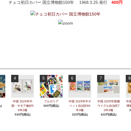
チェコ初日カバー 国立博物館150年 1968.3.25.発行
400円
4
5
6
7
8
中国 2025年中
ブルガリア
中国 2025年中チ
中国 2025年新疆
中国
)
国・サモア修好5
300円(税込)
ベット自治区60
ウイグル自治区7
博
0年2種
年3種
0年3種
530円(税込)
320円(税込)
420円(税込)