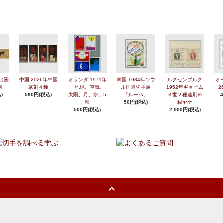
年出圉
中国 2026年中国
オランダ 1971年
韓国 1984年ソウ
ルクセンブルク
オ
刷
篆刻４種
「地球、空気、
ル国際切手展
1952年ギョーム
2
)
560円(税込)
太陽、月、水」5
「ルーペ」
３世２種連刷※
種
50円(税込)
糊ヤケ
500円(税込)
2,000円(税込)