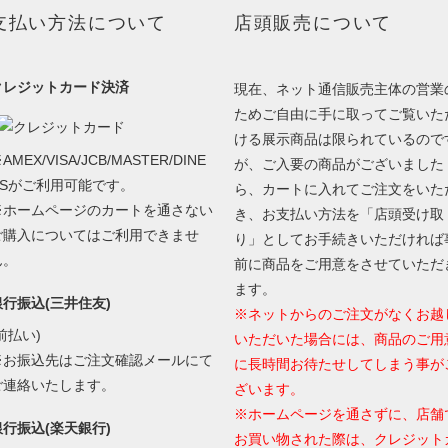
支払い方法について
店頭販売について
クレジットカード決済
現在、ネット通信販売主体の営業
ためご自由に手に取ってご覧いた
ける展示商品は限られているので
AMEX/VISA/JCB/MASTER/DINE
が、ご入要の商品がございました
RSがご利用可能です。
ら、カートに入れてご注文をいた
※ホームページのカートを通さない
き、お支払い方法を「店頭受け取
ご購入についてはご利用できませ
り」としてお手続きいただければ
ん。
前に商品をご用意をさせていただ
ます。
銀行振込(三井住友)
※ネットからのご注文がなくお越
前払い)
いただいた場合には、商品のご用
※お振込先はご注文確認メールにて
に長時間お待たせしてしまう事が
ご連絡いたします。
ざいます。
※ホームページを通さずに、店舗
銀行振込(楽天銀行)
お買い物された際は、クレジット