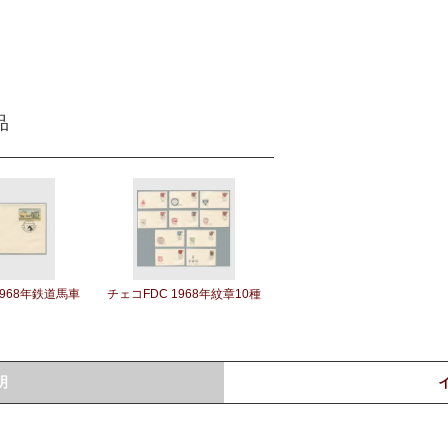
品
1968年鉄道馬車
チェコFDC 1968年紋章10種
明