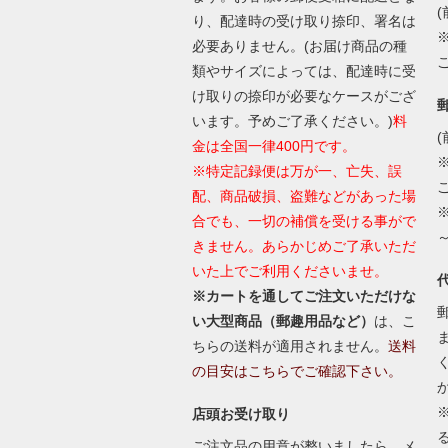
(
り、配達時の受け取り捺印、署名は
必要ありません。(お届け商品の種
類やサイズによっては、配達時に受
け取りの捺印が必要なケースがござ
います。予めご了承ください。)
料
(
金は全国一律400円です。
※特定記録便は万が一、亡失、誤
配、商品破損、盗難などがあった場
合でも、一切の補償を受ける事がで
きません。あらかじめご了承いただ
いた上でご利用くださいませ。
※カートを通してご注文いただけな
い大型商品（郵趣用品など）
は、こ
ちらの送料が適用されません。
送料
の目安はこちらでご確認下さい。
店頭お受け取り
ご注文品の用意が整いましたら、メ