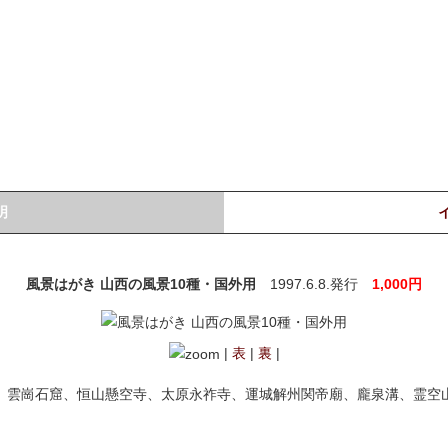
明
風景はがき 山西の風景10種・国外用
1997.6.8.発行
1,000円
|
表
|
裏
|
、雲崗石窟、恒山懸空寺、太原永祚寺、運城解州関帝廟、龐泉溝、霊空