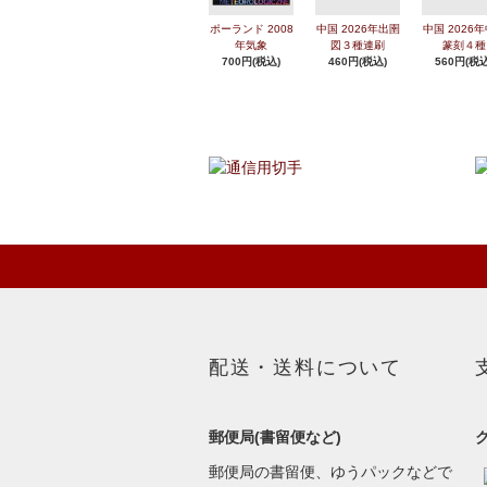
ポーランド 2008
中国 2026年出圉
中国 2026
年気象
図３種連刷
篆刻４種
700円(税込)
460円(税込)
560円(税込
配送・送料について
郵便局(書留便など)
郵便局の書留便、ゆうパックなどで