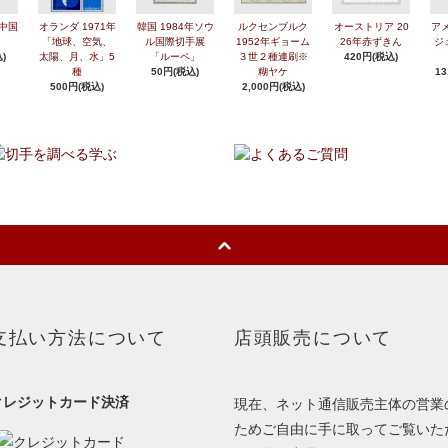
年中国
オランダ 1971年
韓国 1984年ソウ
ルクセンブルク
オーストリア 20
アメ
「地球、空気、
ル国際切手展
1952年ギョーム
26年赤ずきん
ジ
)
太陽、月、水」5
「ルーペ」
３世２種連刷※
420円(税込)
種
50円(税込)
糊ヤケ
13
500円(税込)
2,000円(税込)
支払い方法について
店頭販売について
クレジットカード決済
現在、ネット通信販売主体の営業
ためご自由に手に取ってご覧いた