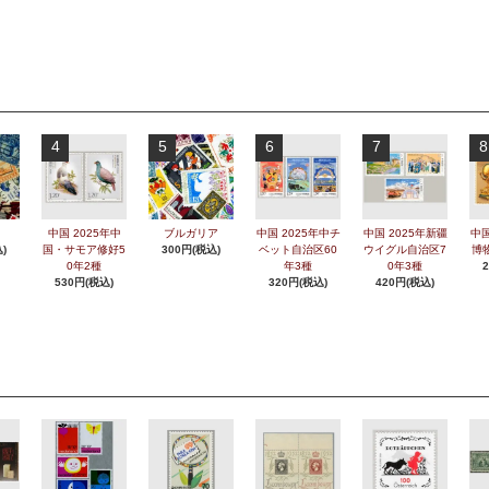
4
5
6
7
8
中国 2025年中
ブルガリア
中国 2025年中チ
中国 2025年新疆
中国
)
国・サモア修好5
300円(税込)
ベット自治区60
ウイグル自治区7
博
0年2種
年3種
0年3種
530円(税込)
320円(税込)
420円(税込)