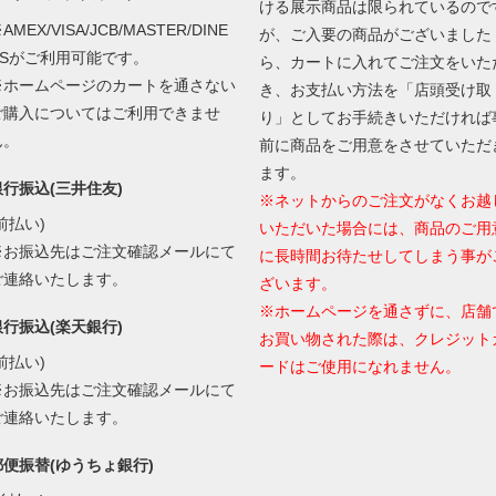
ける展示商品は限られているので
AMEX/VISA/JCB/MASTER/DINE
が、ご入要の商品がございました
RSがご利用可能です。
ら、カートに入れてご注文をいた
※ホームページのカートを通さない
き、お支払い方法を「店頭受け取
ご購入についてはご利用できませ
り」としてお手続きいただければ
ん。
前に商品をご用意をさせていただ
ます。
銀行振込(三井住友)
※ネットからのご注文がなくお越
前払い)
いただいた場合には、商品のご用
※お振込先はご注文確認メールにて
に長時間お待たせしてしまう事が
ご連絡いたします。
ざいます。
※ホームページを通さずに、店舗
銀行振込(楽天銀行)
お買い物された際は、クレジット
前払い)
ードはご使用になれません。
※お振込先はご注文確認メールにて
ご連絡いたします。
郵便振替(ゆうちょ銀行)