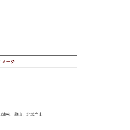
イメージ
山油松、蔵山、北武当山