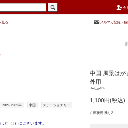
会
を見る
メルマガ登録・解
中国 風景はがき
外用
chst_yp05b
1,100円(税込)
1985-1989年
中国
ステーショナリー
在庫状況 残り2
ほど（↓）にございます。