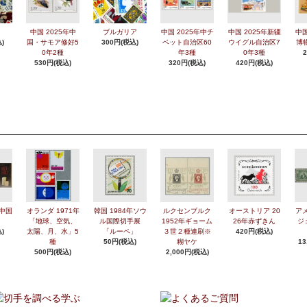
中国 2025年中
ブルガリア
中国 2025年中チ
中国 2025年新疆
中国
)
国・サモア修好5
300円(税込)
ベット自治区60
ウイグル自治区7
博
0年2種
年3種
0年3種
530円(税込)
320円(税込)
420円(税込)
年中国
オランダ 1971年
韓国 1984年ソウ
ルクセンブルク
オーストリア 20
アメ
「地球、空気、
ル国際切手展
1952年ギョーム
26年赤ずきん
ジ
)
太陽、月、水」5
「ルーペ」
３世２種連刷※
420円(税込)
種
50円(税込)
糊ヤケ
13
500円(税込)
2,000円(税込)