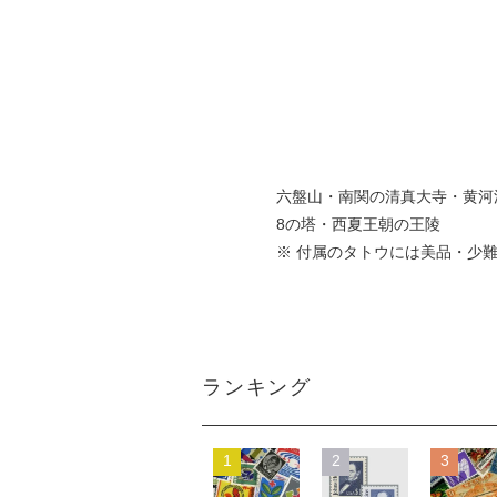
六盤山・南関の清真大寺・黄河
8の塔・西夏王朝の王陵
※ 付属のタトウには美品・少
ランキング
1
2
3