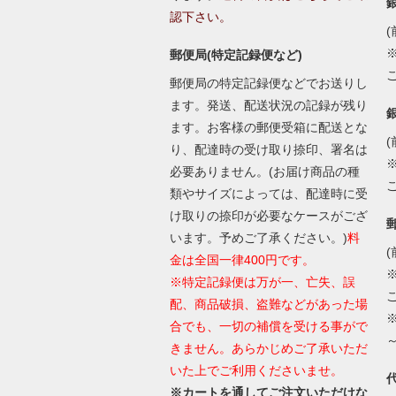
認下さい。
(
郵便局(特定記録便など)
郵便局の特定記録便などでお送りし
ます。発送、配送状況の記録が残り
ます。お客様の郵便受箱に配送とな
(
り、配達時の受け取り捺印、署名は
必要ありません。(お届け商品の種
類やサイズによっては、配達時に受
け取りの捺印が必要なケースがござ
います。予めご了承ください。)
料
(
金は全国一律400円です。
※特定記録便は万が一、亡失、誤
配、商品破損、盗難などがあった場
合でも、一切の補償を受ける事がで
きません。あらかじめご了承いただ
いた上でご利用くださいませ。
※カートを通してご注文いただけな