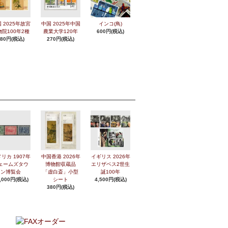
 2025年故宮
中国 2025年中国
インコ(鳥)
物院100年2種
農業大学120年
600円(税込)
280円(税込)
270円(税込)
リカ 1907年
中国香港 2026年
イギリス 2026年
ェームズタウ
博物館収蔵品
エリザベス2世生
ン博覧会
「虚白斎」小型
誕100年
,000円(税込)
シート
4,500円(税込)
380円(税込)