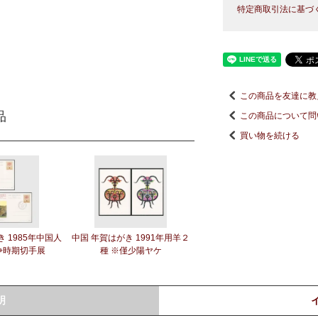
特定商取引法に基づ
この商品を友達に教
品
この商品について問
買い物を続ける
 1985年中国人
中国 年賀はがき 1991年用羊２
争時期切手展
種 ※僅少陽ヤケ
明