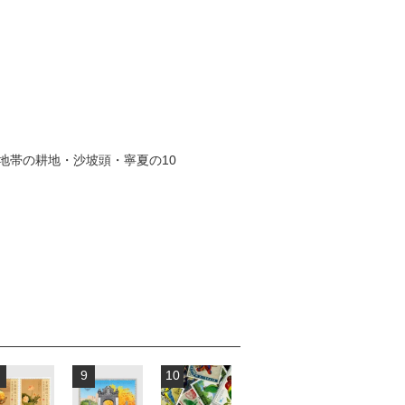
地帯の耕地・沙坡頭・寧夏の10
9
10