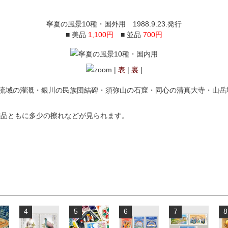
寧夏の風景10種・国外用 1988.9.23.発行
■ 美品
1,100円
■ 並品
700円
|
表
|
裏
|
流域の灌漑・銀川の民族団結碑・須弥山の石窟・同心の清真大寺・山岳
難品ともに多少の擦れなどが見られます。
4
5
6
7
8