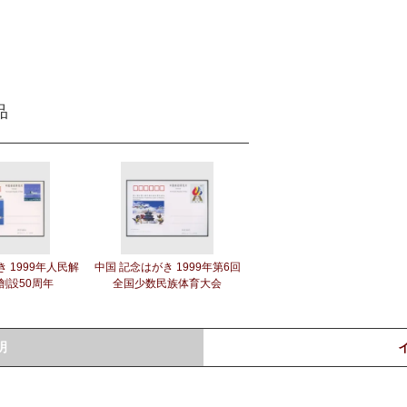
品
 1999年人民解
中国 記念はがき 1999年第6回
創設50周年
全国少数民族体育大会
明