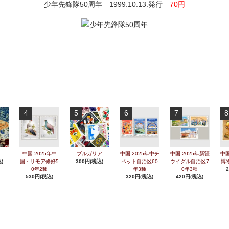
少年先鋒隊50周年 1999.10.13.発行
70円
4
5
6
7
8
中国 2025年中
ブルガリア
中国 2025年中チ
中国 2025年新疆
中国
)
国・サモア修好5
300円(税込)
ベット自治区60
ウイグル自治区7
博
0年2種
年3種
0年3種
530円(税込)
320円(税込)
420円(税込)