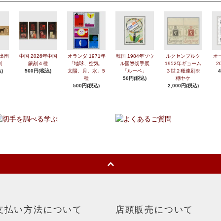
年出圉
中国 2026年中国
オランダ 1971年
韓国 1984年ソウ
ルクセンブルク
オ
刷
篆刻４種
「地球、空気、
ル国際切手展
1952年ギョーム
2
)
560円(税込)
太陽、月、水」5
「ルーペ」
３世２種連刷※
種
50円(税込)
糊ヤケ
500円(税込)
2,000円(税込)
支払い方法について
店頭販売について