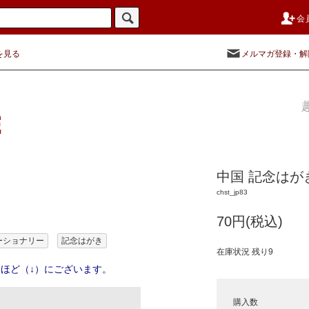
会
を見る
メルマガ登録・解
中国 記念はがき
chst_jp83
70円(税込)
ーショナリー
記念はがき
在庫状況 残り9
ほど（↓）にございます。
購入数