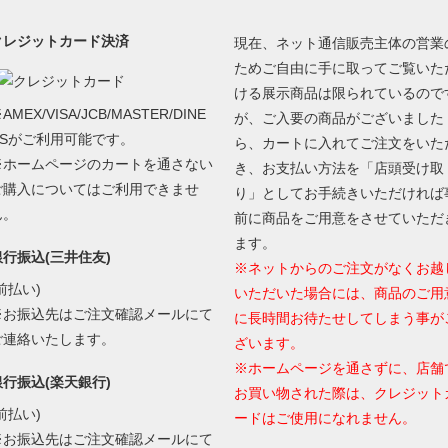
クレジットカード決済
現在、ネット通信販売主体の営業
ためご自由に手に取ってご覧いた
ける展示商品は限られているので
AMEX/VISA/JCB/MASTER/DINE
が、ご入要の商品がございました
RSがご利用可能です。
ら、カートに入れてご注文をいた
※ホームページのカートを通さない
き、お支払い方法を「店頭受け取
ご購入についてはご利用できませ
り」としてお手続きいただければ
ん。
前に商品をご用意をさせていただ
ます。
銀行振込(三井住友)
※ネットからのご注文がなくお越
前払い)
いただいた場合には、商品のご用
※お振込先はご注文確認メールにて
に長時間お待たせしてしまう事が
ご連絡いたします。
ざいます。
※ホームページを通さずに、店舗
銀行振込(楽天銀行)
お買い物された際は、クレジット
前払い)
ードはご使用になれません。
※お振込先はご注文確認メールにて