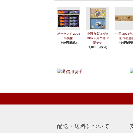
ポーランド 2008
中国 年賀はがき
中国 2026
年気象
1982年用２種 ※
図３種連
700円(税込)
陽ヤケ
460円(税込
1,000円(税込)
配送・送料について