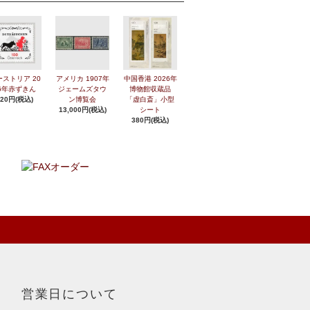
ーストリア 20
アメリカ 1907年
中国香港 2026年
6年赤ずきん
ジェームズタウ
博物館収蔵品
420円(税込)
ン博覧会
「虚白斎」小型
13,000円(税込)
シート
380円(税込)
営業日について