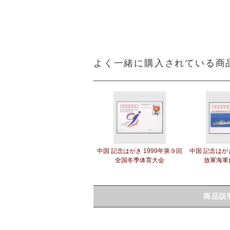
よく一緒に購入されている商
中国 記念はがき 1999年第９回
中国 記念はがき
全国冬季体育大会
放軍海軍
商品説