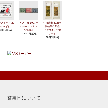
ーストリア 20
アメリカ 1907年
中国香港 2026年
6年赤ずきん
ジェームズタウ
博物館収蔵品
420円(税込)
ン博覧会
「虚白斎」小型
13,000円(税込)
シート
380円(税込)
営業日について