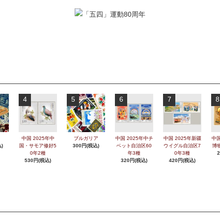
4
5
6
7
8
中国 2025年中
ブルガリア
中国 2025年中チ
中国 2025年新疆
中国
)
国・サモア修好5
300円(税込)
ベット自治区60
ウイグル自治区7
博
0年2種
年3種
0年3種
530円(税込)
320円(税込)
420円(税込)