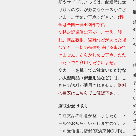
類やサイズによっては、配達時に受
け取りの捺印が必要なケースがござ
います。予めご了承ください。)
料
(
金は全国一律400円です。
※特定記録便は万が一、亡失、誤
配、商品破損、盗難などがあった場
合でも、一切の補償を受ける事がで
きません。あらかじめご了承いただ
いた上でご利用くださいませ。
※カートを通してご注文いただけな
い大型商品（郵趣用品など）
は、こ
ちらの送料が適用されません。
送料
の目安はこちらでご確認下さい。
店頭お受け取り
ご注文品の用意が整いましたら、メ
ールでお知らせいたしますので、メ
ール受信後に店舗(横浜東神奈川)に