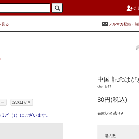
会
を見る
メルマガ登録・解
中国 記念はがき
chst_jp77
80円(税込)
リー
記念はがき
在庫状況 残り9
ほど（↓）にございます。
購入数