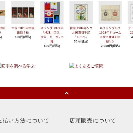
年出圉
中国 2026年中国
オランダ 1971年
韓国 1984年ソウ
ルクセンブルク
オ
刷
篆刻４種
「地球、空気、
ル国際切手展
1952年ギョーム
2
)
560円(税込)
太陽、月、水」5
「ルーペ」
３世２種連刷※
種
50円(税込)
糊ヤケ
500円(税込)
2,000円(税込)
支払い方法について
店頭販売について