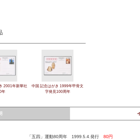
品
 2001年新華社
中国 記念はがき 1999年甲骨文
0年
字発見100周年
明
「五四」運動80周年 1999.5.4.発行
80円