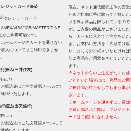
クレジットカード決済
現在、ネット通信販売主体の営業
ためご自由に手に取ってご覧いた
ける展示商品は限られているので
AMEX/VISA/JCB/MASTER/DINE
が、ご入要の商品がございました
RSがご利用可能です。
ら、カートに入れてご注文をいた
※ホームページのカートを通さない
き、お支払い方法を「店頭受け取
ご購入についてはご利用できませ
り」としてお手続きいただければ
ん。
前に商品をご用意をさせていただ
ます。
銀行振込(三井住友)
※ネットからのご注文がなくお越
前払い)
いただいた場合には、商品のご用
※お振込先はご注文確認メールにて
に長時間お待たせしてしまう事が
ご連絡いたします。
ざいます。
※ホームページを通さずに、店舗
銀行振込(楽天銀行)
お買い物された際は、クレジット
前払い)
ードはご使用になれません。
※お振込先はご注文確認メールにて
ご連絡いたします。