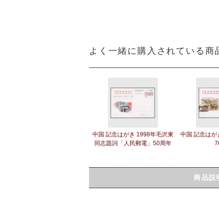
よく一緒に購入されている商
中国 記念はがき 1998年毛沢東
中国 記念はがき
同志題詞「人民郵電」50周年
7
商品説