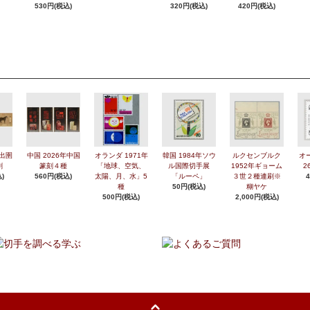
530円(税込)
320円(税込)
420円(税込)
年出圉
中国 2026年中国
オランダ 1971年
韓国 1984年ソウ
ルクセンブルク
オ
刷
篆刻４種
「地球、空気、
ル国際切手展
1952年ギョーム
2
)
560円(税込)
太陽、月、水」5
「ルーペ」
３世２種連刷※
種
50円(税込)
糊ヤケ
500円(税込)
2,000円(税込)