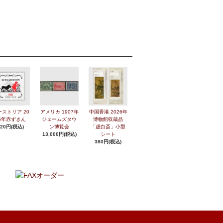
ーストリア 20
アメリカ 1907年
中国香港 2026年
6年赤ずきん
ジェームズタウ
博物館収蔵品
420円(税込)
ン博覧会
「虚白斎」小型
13,000円(税込)
シート
380円(税込)