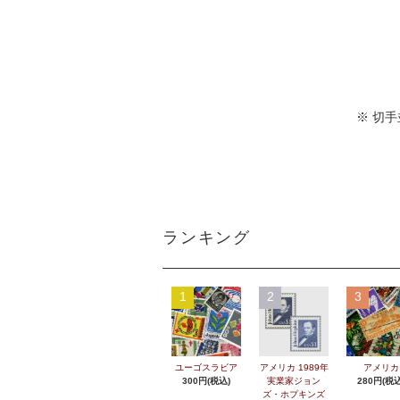
※ 切
ランキング
1
2
3
ユーゴスラビア
アメリカ 1989年
アメリカ
300円(税込)
実業家ジョン
280円(税込
ズ・ホプキンズ