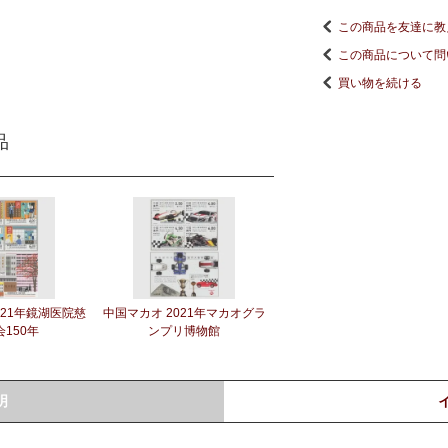
この商品を友達に教
この商品について問
買い物を続ける
品
021年鏡湖医院慈
中国マカオ 2021年マカオグラ
150年
ンプリ博物館
明