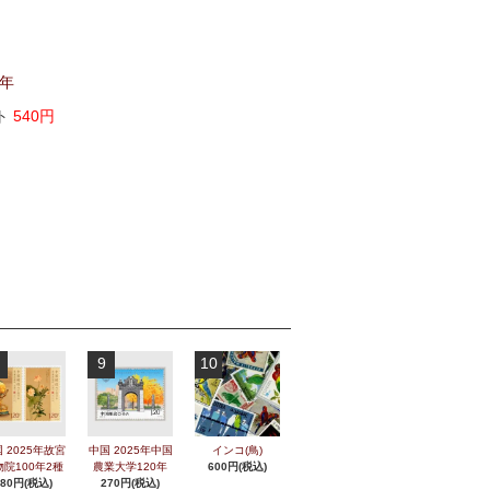
ト
540円
9
10
 2025年故宮
中国 2025年中国
インコ(鳥)
物院100年2種
農業大学120年
600円(税込)
280円(税込)
270円(税込)