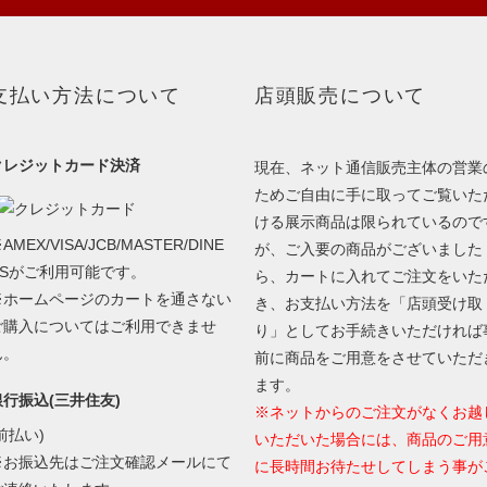
支払い方法について
店頭販売について
クレジットカード決済
現在、ネット通信販売主体の営業
ためご自由に手に取ってご覧いた
ける展示商品は限られているので
AMEX/VISA/JCB/MASTER/DINE
が、ご入要の商品がございました
RSがご利用可能です。
ら、カートに入れてご注文をいた
※ホームページのカートを通さない
き、お支払い方法を「店頭受け取
ご購入についてはご利用できませ
り」としてお手続きいただければ
ん。
前に商品をご用意をさせていただ
ます。
銀行振込(三井住友)
※ネットからのご注文がなくお越
前払い)
いただいた場合には、商品のご用
※お振込先はご注文確認メールにて
に長時間お待たせしてしまう事が