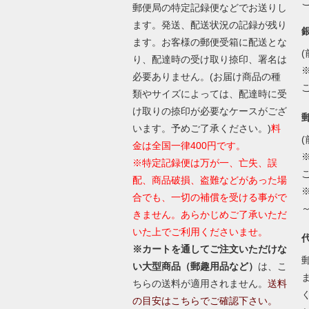
郵便局の特定記録便などでお送りし
ます。発送、配送状況の記録が残り
ます。お客様の郵便受箱に配送とな
(
り、配達時の受け取り捺印、署名は
必要ありません。(お届け商品の種
類やサイズによっては、配達時に受
け取りの捺印が必要なケースがござ
います。予めご了承ください。)
料
(
金は全国一律400円です。
※特定記録便は万が一、亡失、誤
配、商品破損、盗難などがあった場
合でも、一切の補償を受ける事がで
きません。あらかじめご了承いただ
いた上でご利用くださいませ。
※カートを通してご注文いただけな
い大型商品（郵趣用品など）
は、こ
ちらの送料が適用されません。
送料
の目安はこちらでご確認下さい。