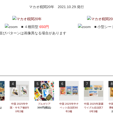
マカオ税関20年 2021.10.29.発行
■ ４種田型
650円
■ 小型シー
手並びパターンは画像異なる場合があります
4
5
6
7
8
中国 2025年中
ブルガリア
中国 2025年中チ
中国 2025年新疆
中国
)
国・サモア修好5
300円(税込)
ベット自治区60
ウイグル自治区7
博
0年2種
年3種
0年3種