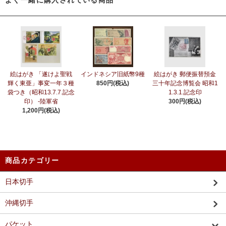
よく一緒に購入されている商品
絵はがき 「遂けよ聖戦
インドネシア旧紙幣9種
絵はがき 郵便振替預金
輝く東亜」事変一年３種
850円(税込)
三十年記念博覧会 昭和1
袋つき（昭和13.7.7.記念
1.3.1.記念印
印） -陸軍省
300円(税込)
1,200円(税込)
商品カテゴリー
日本切手
沖縄切手
パケット