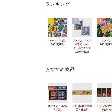
ランキング
1
2
3
ユーゴスラビア
アメリカ 1989年
アメリカ
300円(税込)
実業家ジョン
280円(税込
ズ・ホプキンズ
180円(税込)
おすすめ商品
ポーランド 2008
中国 2026年出圉
中国 2026
年気象
図３種連刷
篆刻４種