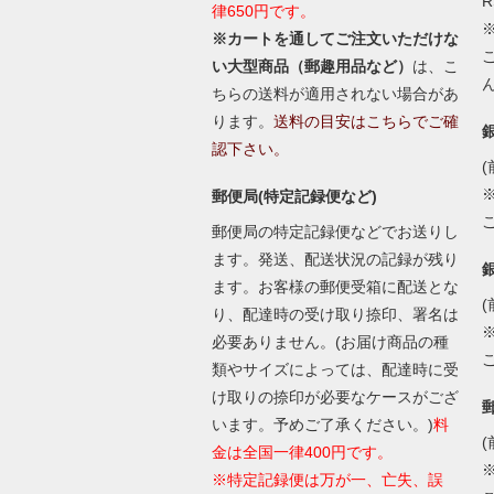
律650円です。
※カートを通してご注文いただけな
い大型商品（郵趣用品など）
は、こ
ちらの送料が適用されない場合があ
ります。
送料の目安はこちらでご確
認下さい。
(
郵便局(特定記録便など)
郵便局の特定記録便などでお送りし
ます。発送、配送状況の記録が残り
ます。お客様の郵便受箱に配送とな
(
り、配達時の受け取り捺印、署名は
必要ありません。(お届け商品の種
類やサイズによっては、配達時に受
け取りの捺印が必要なケースがござ
います。予めご了承ください。)
料
(
金は全国一律400円です。
※特定記録便は万が一、亡失、誤