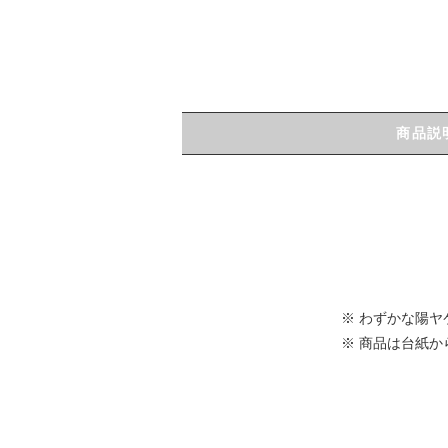
商品説
※ わずかな陽
※ 商品は台紙