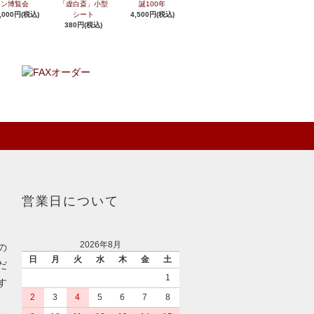
ン博覧会
「虚白斎」小型
誕100年
,000円(税込)
シート
4,500円(税込)
380円(税込)
営業日について
2026年8月
の
日
月
火
水
木
金
土
だ
1
す
2
3
4
5
6
7
8