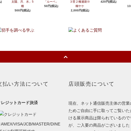
)
太陽、月、水」5
「ルーペ」
３世２種連刷※
420円(税込)
種
50円(税込)
糊ヤケ
13
500円(税込)
2,000円(税込)
支払い方法について
店頭販売について
クレジットカード決済
現在、ネット通信販売主体の営業
ためご自由に手に取ってご覧いた
ける展示商品は限られているので
AMEX/VISA/JCB/MASTER/DINE
が、ご入要の商品がございました