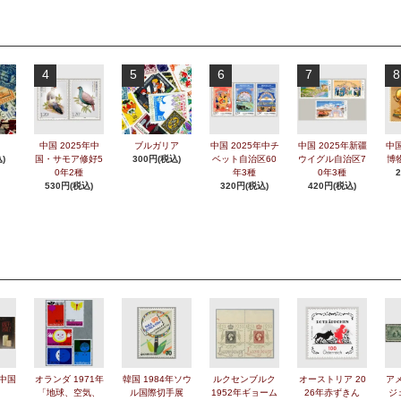
4
5
6
7
8
中国 2025年中
ブルガリア
中国 2025年中チ
中国 2025年新疆
中国
)
国・サモア修好5
300円(税込)
ベット自治区60
ウイグル自治区7
博
0年2種
年3種
0年3種
530円(税込)
320円(税込)
420円(税込)
年中国
オランダ 1971年
韓国 1984年ソウ
ルクセンブルク
オーストリア 20
アメ
「地球、空気、
ル国際切手展
1952年ギョーム
26年赤ずきん
ジ