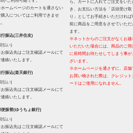
RSがご利用可能です。
ら、カートに入れてご注文をいた
※ホームページのカートを通さない
き、お支払い方法を「店頭受け取
ご購入についてはご利用できませ
り」としてお手続きいただければ
ん。
前に商品をご用意をさせていただ
ます。
銀行振込(三井住友)
※ネットからのご注文がなくお越
前払い)
いただいた場合には、商品のご用
※お振込先はご注文確認メールにて
に長時間お待たせしてしまう事が
ご連絡いたします。
ざいます。
※ホームページを通さずに、店舗
銀行振込(楽天銀行)
お買い物された際は、クレジット
前払い)
ードはご使用になれません。
※お振込先はご注文確認メールにて
ご連絡いたします。
郵便振替(ゆうちょ銀行)
前払い)
※お振込先はご注文確認メールにて