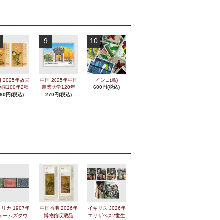
9
10
 2025年故宮
中国 2025年中国
インコ(鳥)
物院100年2種
農業大学120年
600円(税込)
280円(税込)
270円(税込)
リカ 1907年
中国香港 2026年
イギリス 2026年
ェームズタウ
博物館収蔵品
エリザベス2世生