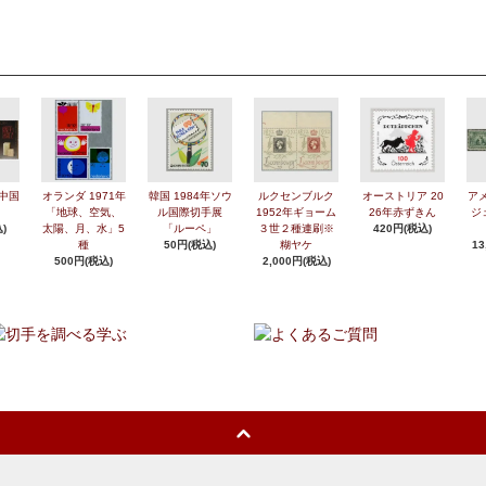
年中国
オランダ 1971年
韓国 1984年ソウ
ルクセンブルク
オーストリア 20
アメ
「地球、空気、
ル国際切手展
1952年ギョーム
26年赤ずきん
ジ
)
太陽、月、水」5
「ルーペ」
３世２種連刷※
420円(税込)
種
50円(税込)
糊ヤケ
13
500円(税込)
2,000円(税込)