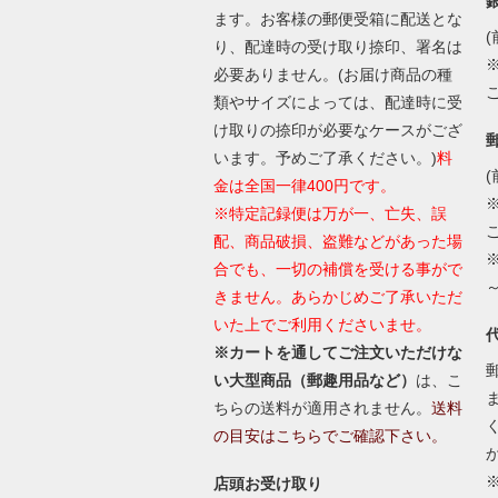
ます。お客様の郵便受箱に配送とな
(
り、配達時の受け取り捺印、署名は
必要ありません。(お届け商品の種
類やサイズによっては、配達時に受
け取りの捺印が必要なケースがござ
います。予めご了承ください。)
料
(
金は全国一律400円です。
※特定記録便は万が一、亡失、誤
配、商品破損、盗難などがあった場
合でも、一切の補償を受ける事がで
きません。あらかじめご了承いただ
いた上でご利用くださいませ。
※カートを通してご注文いただけな
い大型商品（郵趣用品など）
は、こ
ちらの送料が適用されません。
送料
の目安はこちらでご確認下さい。
店頭お受け取り