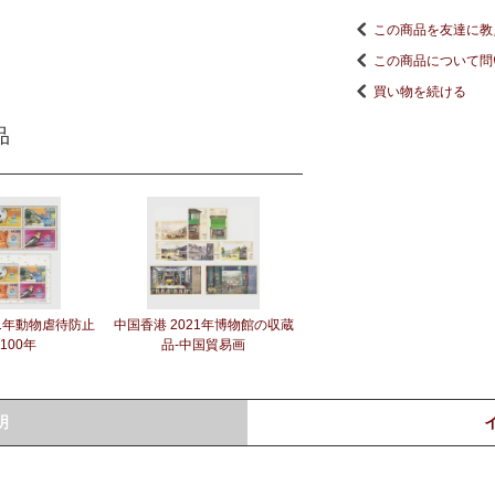
この商品を友達に教
この商品について問
買い物を続ける
品
21年動物虐待防止
中国香港 2021年博物館の収蔵
100年
品-中国貿易画
明