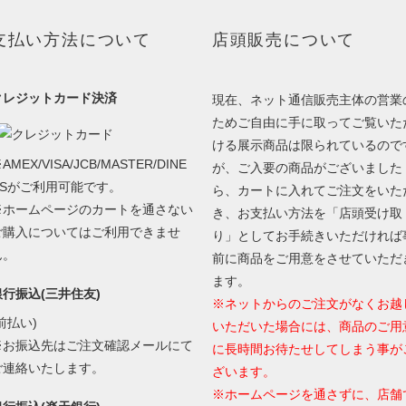
支払い方法について
店頭販売について
クレジットカード決済
現在、ネット通信販売主体の営業
ためご自由に手に取ってご覧いた
ける展示商品は限られているので
AMEX/VISA/JCB/MASTER/DINE
が、ご入要の商品がございました
RSがご利用可能です。
ら、カートに入れてご注文をいた
※ホームページのカートを通さない
き、お支払い方法を「店頭受け取
ご購入についてはご利用できませ
り」としてお手続きいただければ
ん。
前に商品をご用意をさせていただ
ます。
銀行振込(三井住友)
※ネットからのご注文がなくお越
前払い)
いただいた場合には、商品のご用
※お振込先はご注文確認メールにて
に長時間お待たせしてしまう事が
ご連絡いたします。
ざいます。
※ホームページを通さずに、店舗