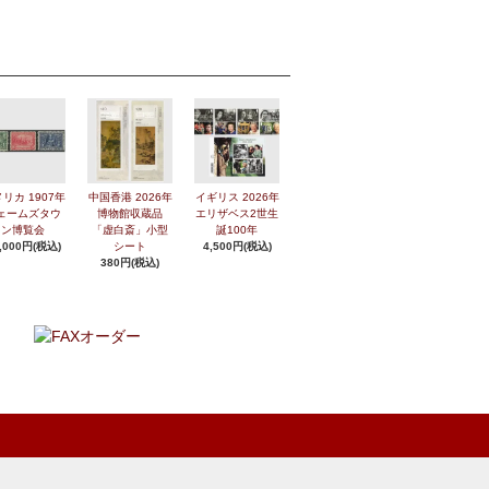
リカ 1907年
中国香港 2026年
イギリス 2026年
ェームズタウ
博物館収蔵品
エリザベス2世生
ン博覧会
「虚白斎」小型
誕100年
,000円(税込)
シート
4,500円(税込)
380円(税込)