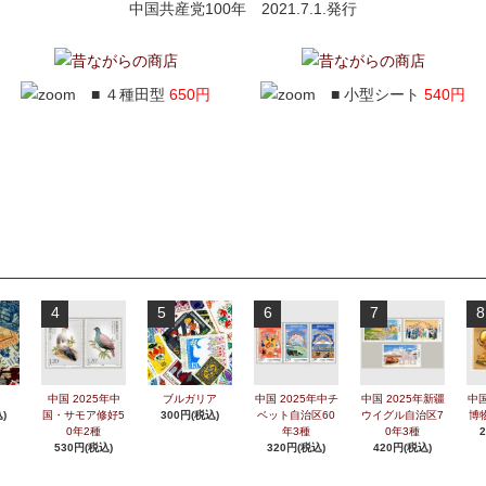
中国共産党100年 2021.7.1.発行
■ ４種田型
650円
■ 小型シート
540円
4
5
6
7
8
中国 2025年中
ブルガリア
中国 2025年中チ
中国 2025年新疆
中国
)
国・サモア修好5
300円(税込)
ベット自治区60
ウイグル自治区7
博
0年2種
年3種
0年3種
530円(税込)
320円(税込)
420円(税込)