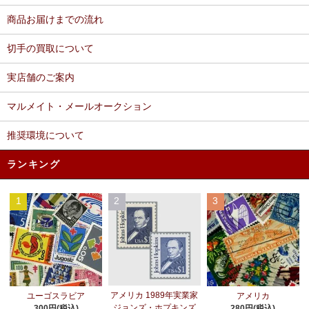
商品お届けまでの流れ
切手の買取について
実店舗のご案内
マルメイト・メールオークション
推奨環境について
ランキング
1
2
3
アメリカ 1989年実業家
ユーゴスラビア
アメリカ
ジョンズ・ホプキンズ
300円(税込)
280円(税込)