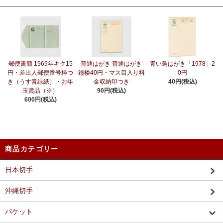
郵便書簡 1969年キク15
普通はがき 普通はがき
青い鳥はがき「1978」2
円・差出人郵便番号枠つ
鐘楼40円・マス目入り料
0円
き（うす青緑紙）・お年
金収納印つき
40円(税込)
玉賞品（※）
90円(税込)
600円(税込)
商品カテゴリー
日本切手
沖縄切手
パケット