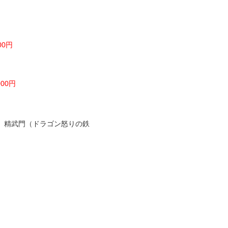
00円
000円
）、精武門（ドラゴン怒りの鉄