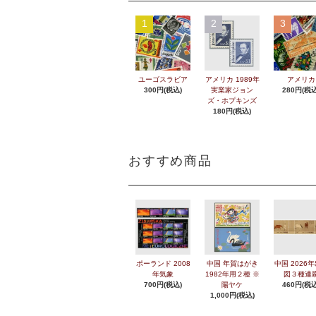
1
2
3
ユーゴスラビア
アメリカ 1989年
アメリカ
300円(税込)
実業家ジョン
280円(税込
ズ・ホプキンズ
180円(税込)
おすすめ商品
ポーランド 2008
中国 年賀はがき
中国 2026
年気象
1982年用２種 ※
図３種連
700円(税込)
陽ヤケ
460円(税込
1,000円(税込)