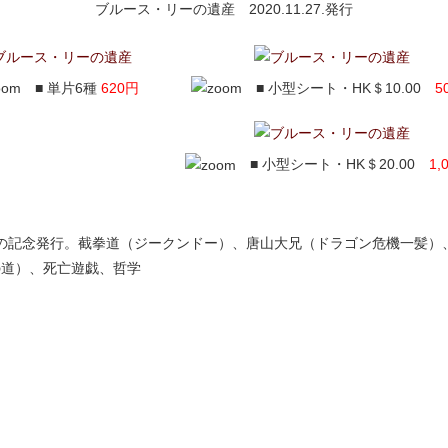
ブルース・リーの遺産 2020.11.27.発行
■ 単片6種
620円
■ 小型シート・HK＄10.00
5
■ 小型シート・HK＄20.00
1,
生誕80年の記念発行。截拳道（ジークンドー）、唐山大兄（ドラゴン危機一髪
の道）、死亡遊戯、哲学