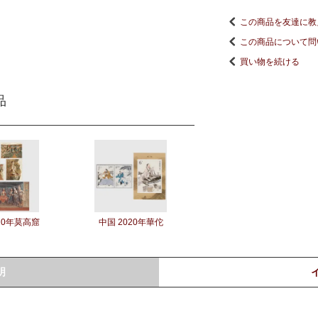
この商品を友達に教
この商品について問
買い物を続ける
品
20年莫高窟
中国 2020年華佗
明