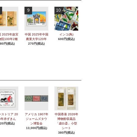
9
10
 2025年故宮
中国 2025年中国
インコ(鳥)
物院100年2種
農業大学120年
600円(税込)
280円(税込)
270円(税込)
ーストリア 20
アメリカ 1907年
中国香港 2026年
6年赤ずきん
ジェームズタウ
博物館収蔵品
420円(税込)
ン博覧会
「虚白斎」小型
13,000円(税込)
シート
380円(税込)