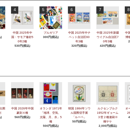
4
5
6
7
8
中国 2025年中
ブルガリア
中国 2025年中チ
中国 2025年新疆
中国
)
国・サモア修好5
300円(税込)
ベット自治区60
ウイグル自治区7
博
0年2種
年3種
0年3種
530円(税込)
320円(税込)
420円(税込)
年出圉
中国 2026年中国
オランダ 1971年
韓国 1984年ソウ
ルクセンブルク
オ
刷
篆刻４種
「地球、空気、
ル国際切手展
1952年ギョーム
2
)
560円(税込)
太陽、月、水」5
「ルーペ」
３世２種連刷※
種
50円(税込)
糊ヤケ
500円(税込)
2,000円(税込)