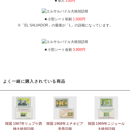
■ 単片
230円
■ 小型シート初刷
1,500円
※「EL SALVADOR」の最後が「L」の誤植になっています。
■ 小型シート改刷
3,900円
よく一緒に購入されている商品
韓国 1967年リュプケ西
韓国 1968年エチオピア
韓国 1969年ニジェール
独大統領訪韓
皇帝訪韓
大統領訪韓