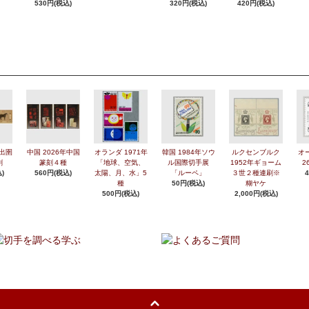
530円(税込)
320円(税込)
420円(税込)
年出圉
中国 2026年中国
オランダ 1971年
韓国 1984年ソウ
ルクセンブルク
オ
刷
篆刻４種
「地球、空気、
ル国際切手展
1952年ギョーム
2
)
560円(税込)
太陽、月、水」5
「ルーペ」
３世２種連刷※
種
50円(税込)
糊ヤケ
500円(税込)
2,000円(税込)