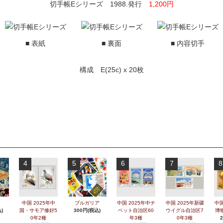
切手帳Eシリーズ 1988.発行
1,200円
■ 表紙
■ 裏面
■ 内容切手
構成 E(25c) x 20枚
4
5
6
7
8
中国 2025年中
ブルガリア
中国 2025年中チ
中国 2025年新疆
中国
)
国・サモア修好5
300円(税込)
ベット自治区60
ウイグル自治区7
博
0年2種
年3種
0年3種