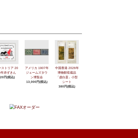
ーストリア 20
アメリカ 1907年
中国香港 2026年
6年赤ずきん
ジェームズタウ
博物館収蔵品
420円(税込)
ン博覧会
「虚白斎」小型
13,000円(税込)
シート
380円(税込)