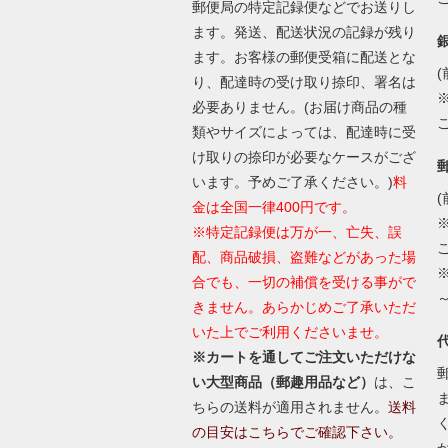
郵便局の特定記録便などでお送りし
ます。発送、配送状況の記録が残り
ます。お客様の郵便受箱に配送とな
(
り、配達時の受け取り捺印、署名は
必要ありません。(お届け商品の種
類やサイズによっては、配達時に受
け取りの捺印が必要なケースがござ
います。予めご了承ください。)
料
(
金は全国一律400円です。
※特定記録便は万が一、亡失、誤
配、商品破損、盗難などがあった場
合でも、一切の補償を受ける事がで
きません。あらかじめご了承いただ
いた上でご利用くださいませ。
※カートを通してご注文いただけな
い大型商品（郵趣用品など）
は、こ
ちらの送料が適用されません。
送料
の目安はこちらでご確認下さい。