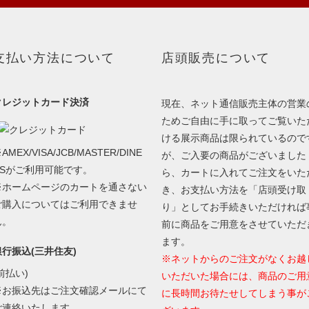
支払い方法について
店頭販売について
クレジットカード決済
現在、ネット通信販売主体の営業
ためご自由に手に取ってご覧いた
ける展示商品は限られているので
AMEX/VISA/JCB/MASTER/DINE
が、ご入要の商品がございました
RSがご利用可能です。
ら、カートに入れてご注文をいた
※ホームページのカートを通さない
き、お支払い方法を「店頭受け取
ご購入についてはご利用できませ
り」としてお手続きいただければ
ん。
前に商品をご用意をさせていただ
ます。
銀行振込(三井住友)
※ネットからのご注文がなくお越
前払い)
いただいた場合には、商品のご用
※お振込先はご注文確認メールにて
に長時間お待たせしてしまう事が
ご連絡いたします。