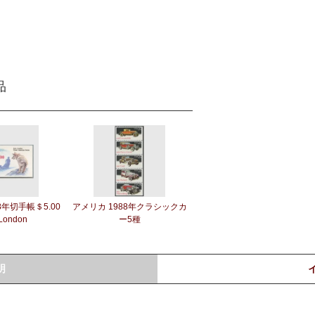
品
8年切手帳＄5.00
アメリカ 1988年クラシックカ
 London
ー5種
明