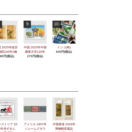
9
10
 2025年故宮
中国 2025年中国
インコ(鳥)
物院100年2種
農業大学120年
600円(税込)
280円(税込)
270円(税込)
ーストリア 20
アメリカ 1907年
中国香港 2026年
6年赤ずきん
ジェームズタウ
博物館収蔵品