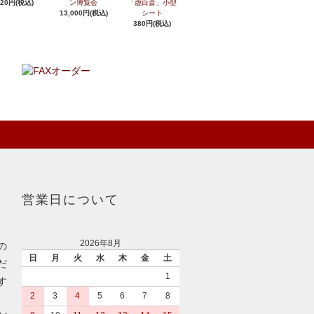
420円(税込)
ン博覧会
「虚白斎」小型
13,000円(税込)
シート
380円(税込)
営業日について
2026年8月
の
日
月
火
水
木
金
土
だ
1
す
2
3
4
5
6
7
8