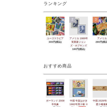
ランキング
1
2
3
ユーゴスラビア
アメリカ 1989年
アメリカ
300円(税込)
実業家ジョン
280円(税込
ズ・ホプキンズ
180円(税込)
おすすめ商品
ポーランド 2008
中国 年賀はがき
中国 2026
年気象
1982年用２種 ※
図３種連