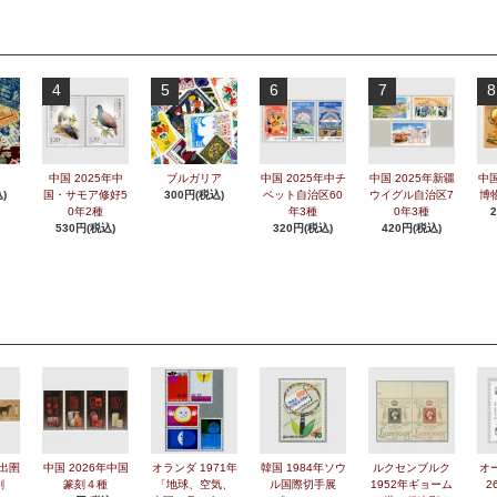
4
5
6
7
8
中国 2025年中
ブルガリア
中国 2025年中チ
中国 2025年新疆
中国
)
国・サモア修好5
300円(税込)
ベット自治区60
ウイグル自治区7
博
0年2種
年3種
0年3種
530円(税込)
320円(税込)
420円(税込)
年出圉
中国 2026年中国
オランダ 1971年
韓国 1984年ソウ
ルクセンブルク
オ
刷
篆刻４種
「地球、空気、
ル国際切手展
1952年ギョーム
2