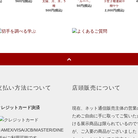
)
560円(税込)
太陽、月、水」5
「ルーペ」
３世２種連刷※
種
50円(税込)
糊ヤケ
500円(税込)
2,000円(税込)
支払い方法について
店頭販売について
クレジットカード決済
現在、ネット通信販売主体の営業
ためご自由に手に取ってご覧いた
ける展示商品は限られているので
AMEX/VISA/JCB/MASTER/DINE
が、ご入要の商品がございました
RSがご利用可能です。