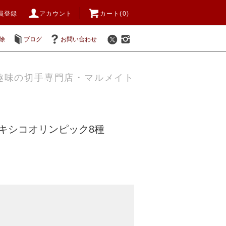
員登録
アカウント
カート(0)
除
ブログ
お問い合わせ
趣味の切手専門店・マルメイト
年メキシコオリンピック8種