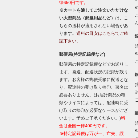
律650円です。
※カートを通してご注文いただけな
い大型商品（郵趣用品など）
は、こ
ちらの送料が適用されない場合があ
ります。
送料の目安はこちらでご確
認下さい。
(
郵便局(特定記録便など)
郵便局の特定記録便などでお送りし
ます。発送、配送状況の記録が残り
ます。お客様の郵便受箱に配送とな
(
り、配達時の受け取り捺印、署名は
必要ありません。(お届け商品の種
類やサイズによっては、配達時に受
け取りの捺印が必要なケースがござ
います。予めご了承ください。)
料
(
金は全国一律400円です。
※特定記録便は万が一、亡失、誤