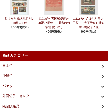
絵はがき 御大礼特別大
絵はがき 万国郵便連合
絵はがき 絵はがき 皇太
観艦式４種
加盟25周年 - 加盟当時の
子殿下（大正天皇）北海
2,500円(税込)
駅逓信(te01f)
道行啓記念２種
400円(税込)
900円(税込)
商品カテゴリー
日本切手
沖縄切手
パケット
外国切手・セレクト
限定販売品