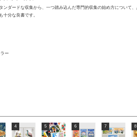
タンダードな収集から、一つ踏み込んだ専門的収集の始め方について、
も十分な良書です。
カラー
4
5
6
7
8