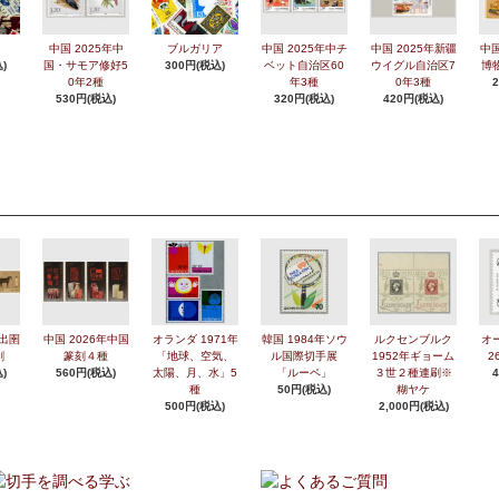
中国 2025年中
ブルガリア
中国 2025年中チ
中国 2025年新疆
中国
)
国・サモア修好5
300円(税込)
ベット自治区60
ウイグル自治区7
博
0年2種
年3種
0年3種
530円(税込)
320円(税込)
420円(税込)
年出圉
中国 2026年中国
オランダ 1971年
韓国 1984年ソウ
ルクセンブルク
オ
刷
篆刻４種
「地球、空気、
ル国際切手展
1952年ギョーム
2
)
560円(税込)
太陽、月、水」5
「ルーペ」
３世２種連刷※
種
50円(税込)
糊ヤケ
500円(税込)
2,000円(税込)