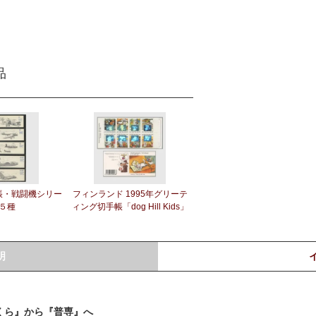
品
帳・戦闘機シリー
フィンランド 1995年グリーテ
５種
ィング切手帳「dog Hill Kids」
明
くら』から『普専』へ