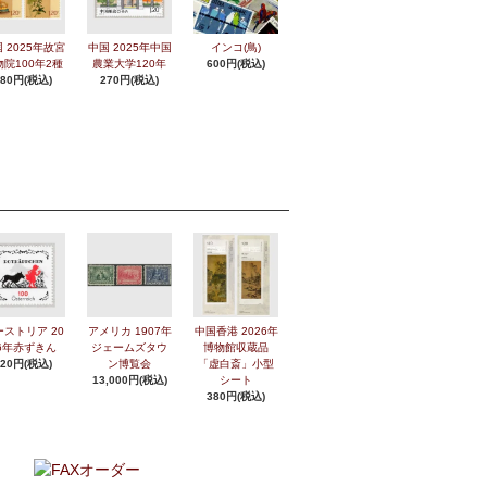
 2025年故宮
中国 2025年中国
インコ(鳥)
物院100年2種
農業大学120年
600円(税込)
280円(税込)
270円(税込)
ーストリア 20
アメリカ 1907年
中国香港 2026年
6年赤ずきん
ジェームズタウ
博物館収蔵品
420円(税込)
ン博覧会
「虚白斎」小型
13,000円(税込)
シート
380円(税込)