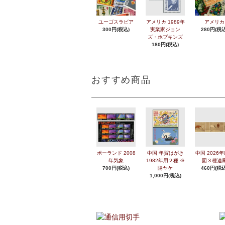
ユーゴスラビア
アメリカ 1989年
アメリカ
300円(税込)
実業家ジョン
280円(税込
ズ・ホプキンズ
180円(税込)
おすすめ商品
ポーランド 2008
中国 年賀はがき
中国 2026
年気象
1982年用２種 ※
図３種連
700円(税込)
陽ヤケ
460円(税込
1,000円(税込)