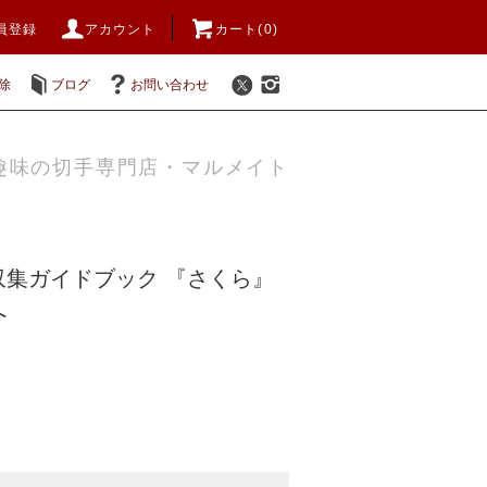
員登録
アカウント
カート(0)
除
ブログ
お問い合わせ
趣味の切手専門店・マルメイト
収集ガイドブック 『さくら』
へ