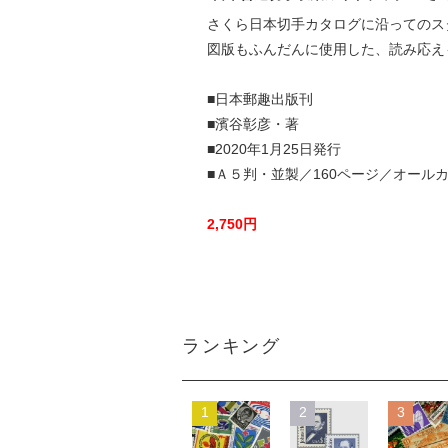
さくら日本切手カタログに沿ってのス
図版もふんだんに使用した、読み応え
■日本郵趣出版刊
■濱谷彰彦・著
■2020年1月25日発行
■Ａ５判・並製／160ページ／オール
2,750円
ランキング
1
2
3